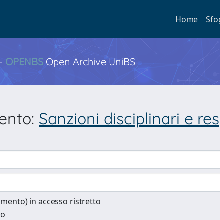
Home
Sfo
 -
OPENBS
Open Archive UniBS
mento:
Sanzioni disciplinari e re
cumento) in accesso ristretto
to