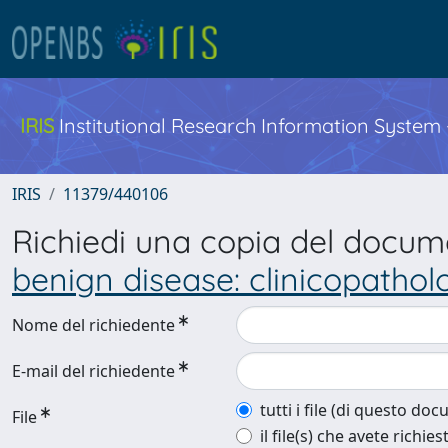
IRIS
Institutional Research Information System
IRIS
11379/440106
Richiedi una copia del docu
benign disease: clinicopathol
Nome del richiedente
E-mail del richiedente
tutti i file (di questo do
File
il file(s) che avete richies