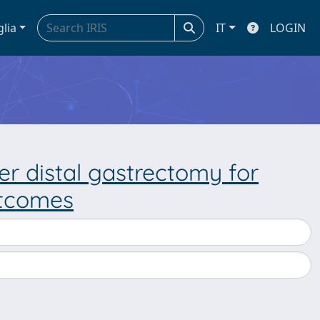
glia
IT
LOGIN
er distal gastrectomy for
utcomes