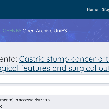
Home
Sfo
 -
OPENBS
Open Archive UniBS
mento:
Gastric stump cancer aft
ogical features and surgical o
cumento) in accesso ristretto
to