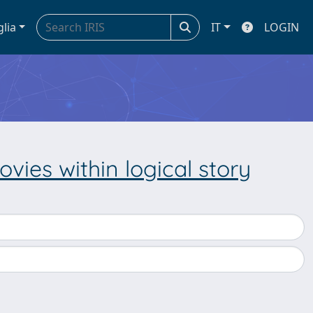
glia
IT
LOGIN
vies within logical story