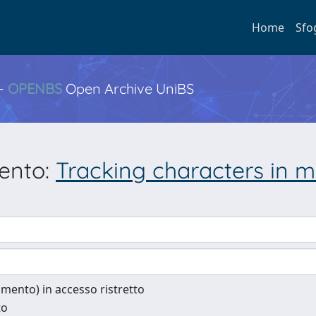
Home
Sfo
 -
OPENBS
Open Archive UniBS
mento:
Tracking characters in mo
cumento) in accesso ristretto
to