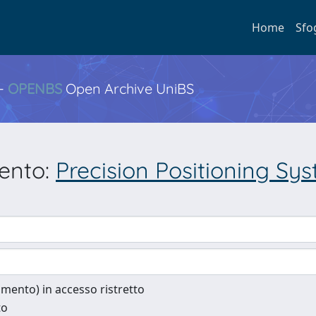
Home
Sfo
 -
OPENBS
Open Archive UniBS
mento:
Precision Positioning Sy
cumento) in accesso ristretto
to