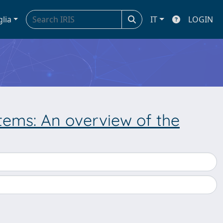
glia
IT
LOGIN
stems: An overview of the