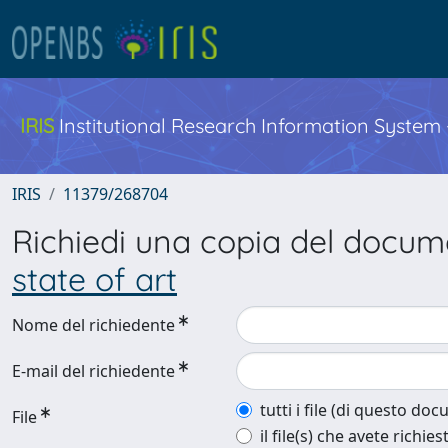
IRIS
Institutional Research Information System
IRIS
11379/268704
Richiedi una copia del docu
state of art
Nome del richiedente
E-mail del richiedente
tutti i file (di questo do
File
il file(s) che avete richies