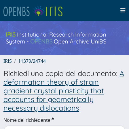
IRIS
Institutional Research Information
System -
OPENBS
Open Archive UniBS
IRIS
11379/24744
Richiedi una copia del documento:
A
deformation theory of strain
gradient crystal plasticity that
accounts for geometrically
necessary dislocations
Nome del richiedente