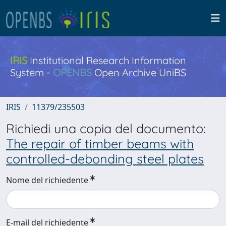
IRIS
Institutional Research Information
System -
OPENBS
Open Archive UniBS
IRIS
11379/235503
Richiedi una copia del documento:
The repair of timber beams with
controlled-debonding steel plates
Nome del richiedente
E-mail del richiedente