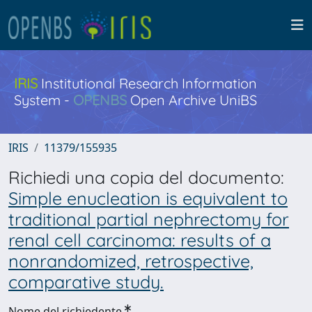
IRIS
Institutional Research Information
System -
OPENBS
Open Archive UniBS
IRIS
11379/155935
Richiedi una copia del documento:
Simple enucleation is equivalent to
traditional partial nephrectomy for
renal cell carcinoma: results of a
nonrandomized, retrospective,
comparative study.
Nome del richiedente