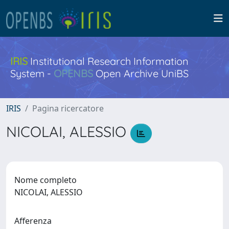
IRIS
Institutional Research Information
System -
OPENBS
Open Archive UniBS
IRIS
Pagina ricercatore
NICOLAI, ALESSIO
Nome completo
NICOLAI, ALESSIO
Afferenza