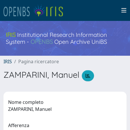
IRIS
Institutional Research Information
System -
OPENBS
Open Archive UniBS
IRIS
Pagina ricercatore
ZAMPARINI, Manuel
Nome completo
ZAMPARINI, Manuel
Afferenza