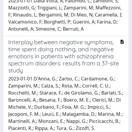
2023-01-01 Dalla Volta, A; Palumbo, C; Zamboni, S;
Mazziotti, G; Triggiani, L; Zamparini, M; Maffezzoni,
F; Rinaudo, L; Bergamini, M; Di Meo, N; Caramella, I;
Valcamonico, F; Borghetti, P; Guerini, A; Farina, D;
Antonelli, A; Simeone, C; Berruti, A
Interplay between negative symptoms,
time spent doing nothing, and negative
emotions in patients with schizophrenia
spectrum disorders: results from a 37-site
study
2023-01-01 D'Anna, G.; Zarbo, C.; Cardamone, G.;
Zamparini, M.; Calza, S.; Rota, M.; Correll, C. U.;
Rocchetti, M.; Starace, F.; de Girolamo, G.; Barlati, S.;
Baroncelli, A.; Besana, F.; Boero, M. E.; Clerici, M.; Di
Michele, V.; Durbano, F.; Foia, M. G.; Impicci, S.;
Jacoponi, F. M.; Leuci, E.; Malagamba, D.; Marina, M.;
Martinelli, A.; Monzani, E.; Nappi, G.; Piccicacchi, B.;
Placenti, R.; Rippa, A.; Tura, G.; Zizolfi, S.