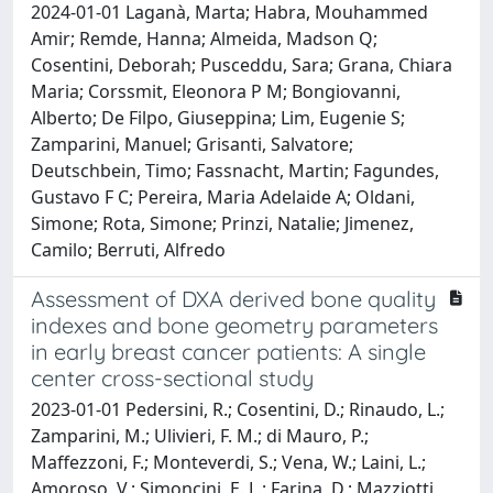
2024-01-01 Laganà, Marta; Habra, Mouhammed
Amir; Remde, Hanna; Almeida, Madson Q;
Cosentini, Deborah; Pusceddu, Sara; Grana, Chiara
Maria; Corssmit, Eleonora P M; Bongiovanni,
Alberto; De Filpo, Giuseppina; Lim, Eugenie S;
Zamparini, Manuel; Grisanti, Salvatore;
Deutschbein, Timo; Fassnacht, Martin; Fagundes,
Gustavo F C; Pereira, Maria Adelaide A; Oldani,
Simone; Rota, Simone; Prinzi, Natalie; Jimenez,
Camilo; Berruti, Alfredo
Assessment of DXA derived bone quality
indexes and bone geometry parameters
in early breast cancer patients: A single
center cross-sectional study
2023-01-01 Pedersini, R.; Cosentini, D.; Rinaudo, L.;
Zamparini, M.; Ulivieri, F. M.; di Mauro, P.;
Maffezzoni, F.; Monteverdi, S.; Vena, W.; Laini, L.;
Amoroso, V.; Simoncini, E. L.; Farina, D.; Mazziotti,