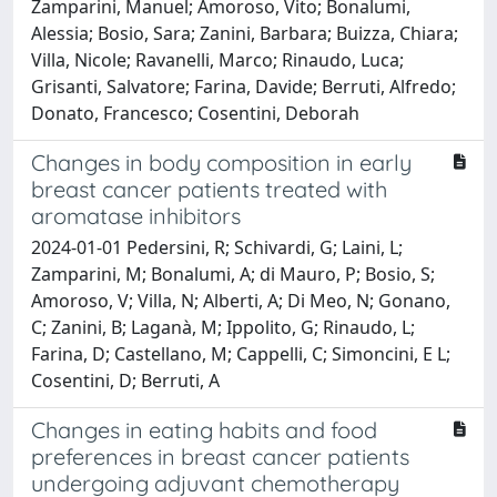
Zamparini, Manuel; Amoroso, Vito; Bonalumi,
Alessia; Bosio, Sara; Zanini, Barbara; Buizza, Chiara;
Villa, Nicole; Ravanelli, Marco; Rinaudo, Luca;
Grisanti, Salvatore; Farina, Davide; Berruti, Alfredo;
Donato, Francesco; Cosentini, Deborah
Changes in body composition in early
breast cancer patients treated with
aromatase inhibitors
2024-01-01 Pedersini, R; Schivardi, G; Laini, L;
Zamparini, M; Bonalumi, A; di Mauro, P; Bosio, S;
Amoroso, V; Villa, N; Alberti, A; Di Meo, N; Gonano,
C; Zanini, B; Laganà, M; Ippolito, G; Rinaudo, L;
Farina, D; Castellano, M; Cappelli, C; Simoncini, E L;
Cosentini, D; Berruti, A
Changes in eating habits and food
preferences in breast cancer patients
undergoing adjuvant chemotherapy