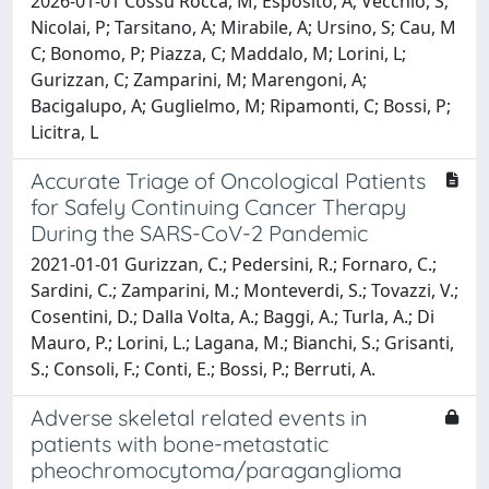
2026-01-01 Cossu Rocca, M; Esposito, A; Vecchio, S;
Nicolai, P; Tarsitano, A; Mirabile, A; Ursino, S; Cau, M
C; Bonomo, P; Piazza, C; Maddalo, M; Lorini, L;
Gurizzan, C; Zamparini, M; Marengoni, A;
Bacigalupo, A; Guglielmo, M; Ripamonti, C; Bossi, P;
Licitra, L
Accurate Triage of Oncological Patients
for Safely Continuing Cancer Therapy
During the SARS-CoV-2 Pandemic
2021-01-01 Gurizzan, C.; Pedersini, R.; Fornaro, C.;
Sardini, C.; Zamparini, M.; Monteverdi, S.; Tovazzi, V.;
Cosentini, D.; Dalla Volta, A.; Baggi, A.; Turla, A.; Di
Mauro, P.; Lorini, L.; Lagana, M.; Bianchi, S.; Grisanti,
S.; Consoli, F.; Conti, E.; Bossi, P.; Berruti, A.
Adverse skeletal related events in
patients with bone-metastatic
pheochromocytoma/paraganglioma