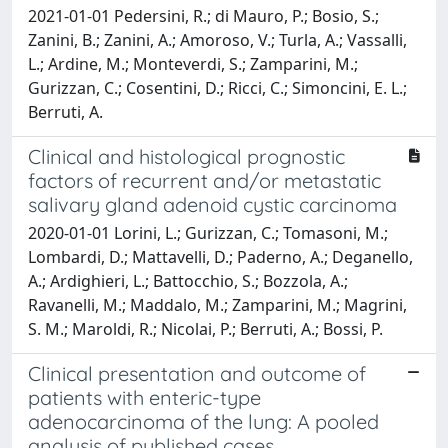
2021-01-01 Pedersini, R.; di Mauro, P.; Bosio, S.;
Zanini, B.; Zanini, A.; Amoroso, V.; Turla, A.; Vassalli,
L.; Ardine, M.; Monteverdi, S.; Zamparini, M.;
Gurizzan, C.; Cosentini, D.; Ricci, C.; Simoncini, E. L.;
Berruti, A.
Clinical and histological prognostic
factors of recurrent and/or metastatic
salivary gland adenoid cystic carcinoma
2020-01-01 Lorini, L.; Gurizzan, C.; Tomasoni, M.;
Lombardi, D.; Mattavelli, D.; Paderno, A.; Deganello,
A.; Ardighieri, L.; Battocchio, S.; Bozzola, A.;
Ravanelli, M.; Maddalo, M.; Zamparini, M.; Magrini,
S. M.; Maroldi, R.; Nicolai, P.; Berruti, A.; Bossi, P.
Clinical presentation and outcome of
patients with enteric-type
adenocarcinoma of the lung: A pooled
analysis of published cases