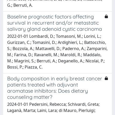
G.; Berruti, A.
Baseline prognostic factors affecting
survival in recurrent and/or metastatic
salivary gland adenoid cystic carcinoma
2022-01-01 Lombardi, D.; Tomasoni, M.; Lorini, L.;
Gurizzan, C.; Tomasini, D.; Ardighieri, L.; Battocchio,
S.; Bozzola, A.; Mattavelli, D.; Paderno, A.; Zamparini,
M.; Farina, D.; Ravanelli, M.; Maroldi, R.; Maddalo,
M.; Magrini, S.; Berruti, A.; Deganello, A.; Nicolai, P.;
Bossi, P.; Piazza, C.
Body composition in early breast cancer
patients treated with adjuvant
aromatase inhibitors: Does dietary
counseling matter?
2024-01-01 Pedersini, Rebecca; Schivardi, Greta;
Laganà, Marta; Laini, Lara; di Mauro, Pierluigi;