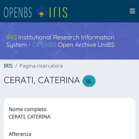
IRIS
Institutional Research Information
System -
OPENBS
Open Archive UniBS
IRIS
Pagina ricercatore
CERATI, CATERINA
Nome completo
CERATI, CATERINA
Afferenza