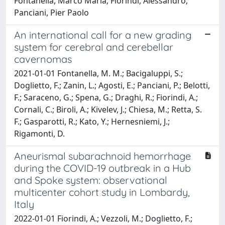
Fontanella, Marco Maria; Fiorindi, Alessandro;
Panciani, Pier Paolo
An international call for a new grading
system for cerebral and cerebellar
cavernomas
2021-01-01 Fontanella, M. M.; Bacigaluppi, S.;
Doglietto, F.; Zanin, L.; Agosti, E.; Panciani, P.; Belotti,
F.; Saraceno, G.; Spena, G.; Draghi, R.; Fiorindi, A.;
Cornali, C.; Biroli, A.; Kivelev, J.; Chiesa, M.; Retta, S.
F.; Gasparotti, R.; Kato, Y.; Hernesniemi, J.;
Rigamonti, D.
Aneurismal subarachnoid hemorrhage
during the COVID-19 outbreak in a Hub
and Spoke system: observational
multicenter cohort study in Lombardy,
Italy
2022-01-01 Fiorindi, A.; Vezzoli, M.; Doglietto, F.;