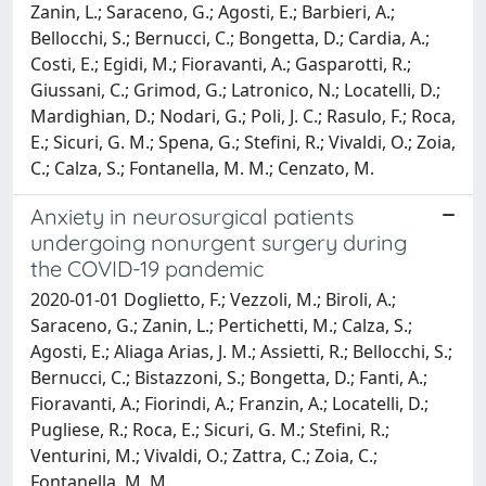
Zanin, L.; Saraceno, G.; Agosti, E.; Barbieri, A.;
Bellocchi, S.; Bernucci, C.; Bongetta, D.; Cardia, A.;
Costi, E.; Egidi, M.; Fioravanti, A.; Gasparotti, R.;
Giussani, C.; Grimod, G.; Latronico, N.; Locatelli, D.;
Mardighian, D.; Nodari, G.; Poli, J. C.; Rasulo, F.; Roca,
E.; Sicuri, G. M.; Spena, G.; Stefini, R.; Vivaldi, O.; Zoia,
C.; Calza, S.; Fontanella, M. M.; Cenzato, M.
Anxiety in neurosurgical patients
undergoing nonurgent surgery during
the COVID-19 pandemic
2020-01-01 Doglietto, F.; Vezzoli, M.; Biroli, A.;
Saraceno, G.; Zanin, L.; Pertichetti, M.; Calza, S.;
Agosti, E.; Aliaga Arias, J. M.; Assietti, R.; Bellocchi, S.;
Bernucci, C.; Bistazzoni, S.; Bongetta, D.; Fanti, A.;
Fioravanti, A.; Fiorindi, A.; Franzin, A.; Locatelli, D.;
Pugliese, R.; Roca, E.; Sicuri, G. M.; Stefini, R.;
Venturini, M.; Vivaldi, O.; Zattra, C.; Zoia, C.;
Fontanella, M. M.