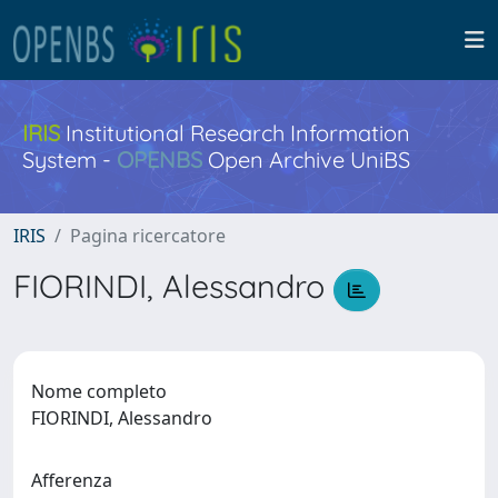
IRIS
Institutional Research Information
System -
OPENBS
Open Archive UniBS
IRIS
Pagina ricercatore
FIORINDI, Alessandro
Nome completo
FIORINDI, Alessandro
Afferenza