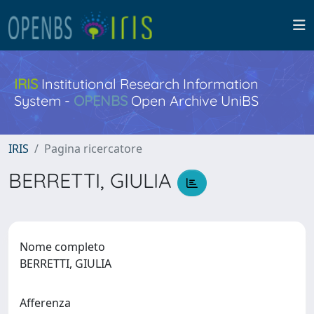
IRIS
Institutional Research Information
System -
OPENBS
Open Archive UniBS
IRIS
Pagina ricercatore
BERRETTI, GIULIA
Nome completo
BERRETTI, GIULIA
Afferenza