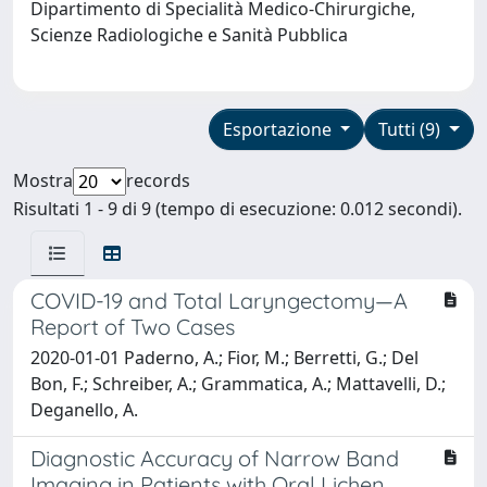
Dipartimento di Specialità Medico-Chirurgiche,
Scienze Radiologiche e Sanità Pubblica
Esportazione
Tutti (9)
Mostra
records
Risultati 1 - 9 di 9 (tempo di esecuzione: 0.012 secondi).
COVID-19 and Total Laryngectomy—A
Report of Two Cases
2020-01-01 Paderno, A.; Fior, M.; Berretti, G.; Del
Bon, F.; Schreiber, A.; Grammatica, A.; Mattavelli, D.;
Deganello, A.
Diagnostic Accuracy of Narrow Band
Imaging in Patients with Oral Lichen