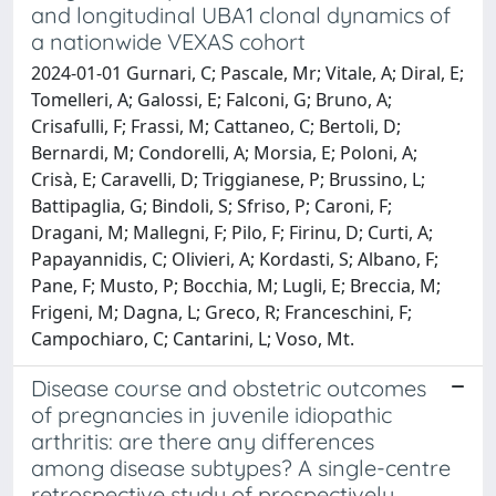
and longitudinal UBA1 clonal dynamics of
a nationwide VEXAS cohort
2024-01-01 Gurnari, C; Pascale, Mr; Vitale, A; Diral, E;
Tomelleri, A; Galossi, E; Falconi, G; Bruno, A;
Crisafulli, F; Frassi, M; Cattaneo, C; Bertoli, D;
Bernardi, M; Condorelli, A; Morsia, E; Poloni, A;
Crisà, E; Caravelli, D; Triggianese, P; Brussino, L;
Battipaglia, G; Bindoli, S; Sfriso, P; Caroni, F;
Dragani, M; Mallegni, F; Pilo, F; Firinu, D; Curti, A;
Papayannidis, C; Olivieri, A; Kordasti, S; Albano, F;
Pane, F; Musto, P; Bocchia, M; Lugli, E; Breccia, M;
Frigeni, M; Dagna, L; Greco, R; Franceschini, F;
Campochiaro, C; Cantarini, L; Voso, Mt.
Disease course and obstetric outcomes
of pregnancies in juvenile idiopathic
arthritis: are there any differences
among disease subtypes? A single-centre
retrospective study of prospectively