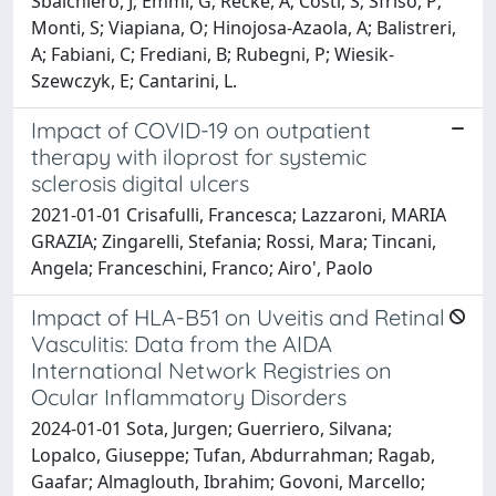
Sbalchiero, J; Emmi, G; Recke, A; Costi, S; Sfriso, P;
Monti, S; Viapiana, O; Hinojosa-Azaola, A; Balistreri,
A; Fabiani, C; Frediani, B; Rubegni, P; Wiesik-
Szewczyk, E; Cantarini, L.
Impact of COVID-19 on outpatient
therapy with iloprost for systemic
sclerosis digital ulcers
2021-01-01 Crisafulli, Francesca; Lazzaroni, MARIA
GRAZIA; Zingarelli, Stefania; Rossi, Mara; Tincani,
Angela; Franceschini, Franco; Airo', Paolo
Impact of HLA-B51 on Uveitis and Retinal
Vasculitis: Data from the AIDA
International Network Registries on
Ocular Inflammatory Disorders
2024-01-01 Sota, Jurgen; Guerriero, Silvana;
Lopalco, Giuseppe; Tufan, Abdurrahman; Ragab,
Gaafar; Almaglouth, Ibrahim; Govoni, Marcello;