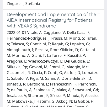
Zingarelli, Stefania
Development and Implementation of the
AIDA International Registry for Patients
With VEXAS Syndrome
2022-01-01 Vitale, A; Caggiano, V; Della Casa, F;
Hernández-Rodríguez, J; Frassi, M; Monti, S; Tufan,
A; Telesca, S; Conticini, E; Ragab, G; Lopalco, G;
Almaghlouth, I; Pereira, Rmr; Yildirim, D; Cattalini,
M; Marino, A; Giani, T; La Torre, F; Ruscitti, P;
Aragona, E; Wiesik-Szewczyk, E; Del Giudice, E;
Sfikakis, Pp; Govoni, M; Emmi, G; Maggio, Mc;
Giacomelli, R; Ciccia, F; Conti, G; Ait-Idir, D; Lomater,
C; Sabato, V; Piga, M; Sahin, A; Opris-Belinski, D;
Ionescu, R; Bartoloni, E; Franceschini, F; Parronchi,
P; de Paulis, A; Espinosa, G; Maier, A; Sebastiani, Gd;
Insalaco, A; Shahram, F; Sfriso, P; Minoia, F; Alessio,
M; Makowska, J; Hatemi, G; Akkoç, N; Li Gobbi, F;
Gidaro, A; Olivieri, An; Al-Mayouf, Sm; Erten, S;