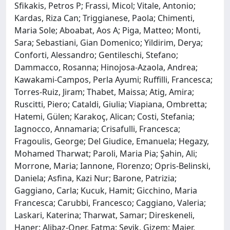
Sfikakis, Petros P; Frassi, Micol; Vitale, Antonio;
Kardas, Riza Can; Triggianese, Paola; Chimenti,
Maria Sole; Aboabat, Aos A; Piga, Matteo; Monti,
Sara; Sebastiani, Gian Domenico; Yildirim, Derya;
Conforti, Alessandro; Gentileschi, Stefano;
Dammacco, Rosanna; Hinojosa-Azaola, Andrea;
Kawakami-Campos, Perla Ayumi; Ruffilli, Francesca;
Torres-Ruiz, Jiram; Thabet, Maissa; Atig, Amira;
Ruscitti, Piero; Cataldi, Giulia; Viapiana, Ombretta;
Hatemi, Gülen; Karakoç, Alican; Costi, Stefania;
Iagnocco, Annamaria; Crisafulli, Francesca;
Fragoulis, George; Del Giudice, Emanuela; Hegazy,
Mohamed Tharwat; Paroli, Maria Pia; Şahin, Ali;
Morrone, Maria; Iannone, Florenzo; Opris-Belinski,
Daniela; Asfina, Kazi Nur; Barone, Patrizia;
Gaggiano, Carla; Kucuk, Hamit; Gicchino, Maria
Francesca; Carubbi, Francesco; Caggiano, Valeria;
Laskari, Katerina; Tharwat, Samar; Direskeneli,
Haner; Alibaz-Oner, Fatma; Sevik, Gizem; Maier,