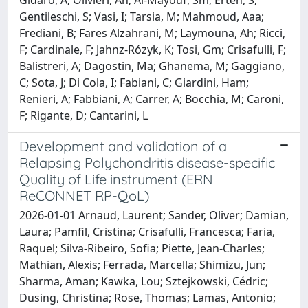
Gentileschi, S; Vasi, I; Tarsia, M; Mahmoud, Aaa;
Frediani, B; Fares Alzahrani, M; Laymouna, Ah; Ricci,
F; Cardinale, F; Jahnz-Rózyk, K; Tosi, Gm; Crisafulli, F;
Balistreri, A; Dagostin, Ma; Ghanema, M; Gaggiano,
C; Sota, J; Di Cola, I; Fabiani, C; Giardini, Ham;
Renieri, A; Fabbiani, A; Carrer, A; Bocchia, M; Caroni,
F; Rigante, D; Cantarini, L
Development and validation of a
Relapsing Polychondritis disease-specific
Quality of Life instrument (ERN
ReCONNET RP-QoL)
2026-01-01 Arnaud, Laurent; Sander, Oliver; Damian,
Laura; Pamfil, Cristina; Crisafulli, Francesca; Faria,
Raquel; Silva-Ribeiro, Sofia; Piette, Jean-Charles;
Mathian, Alexis; Ferrada, Marcella; Shimizu, Jun;
Sharma, Aman; Kawka, Lou; Sztejkowski, Cédric;
Dusing, Christina; Rose, Thomas; Lamas, Antonio;