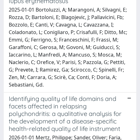
lupus erythematosus
2025-01-01 Bortoluzzi, A; Marangoni, A; Silvagni, E;
Rozza, D; Bartoloni, E; Blagojevic, J; Pallavicini, Fb;
Bozzolo, E; Canti, V; Cavagna, L; Cavazzana, I;
Coladonato, L; Conigliaro, P; Crisafulli, F; Ditto, Mc;
Emmi, G; Ferrigno, S; Franceschini, F; Frassi, M;
Garaffoni, C; Gerosa, M; Govoni, M; Guiducci, S;
Iaccarino, L; Manfredi, A; Mancuso, S; Mosca, M;
Naclerio, C; Orefice, V; Parisi, S; Pazzola, G; Pettiti,
G; Prevete, I; Ramirez, Ga; Scirocco, C; Spinelli, Fr;
Zen, M; Carrara, G; Scirè, Ca; Conti, F; Doria, A;
Sebastiani, Gd.
Identifying quality of life domains and
facets affected in relapsing
polychondritis: a qualitative analysis for
the development of a disease-specific
health-related quality of life instrument
2026-01-01 Mertz, Philippe; Sander, Oliver; Faria,