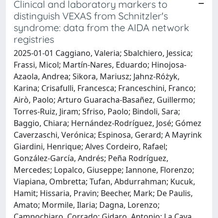
Clinical and laboratory markers to
distinguish VEXAS from Schnitzler's
syndrome: data from the AIDA network
registries
2025-01-01 Caggiano, Valeria; Sbalchiero, Jessica;
Frassi, Micol; Martín-Nares, Eduardo; Hinojosa-
Azaola, Andrea; Sikora, Mariusz; Jahnz-Różyk,
Karina; Crisafulli, Francesca; Franceschini, Franco;
Airò, Paolo; Arturo Guaracha-Basañez, Guillermo;
Torres-Ruiz, Jiram; Sfriso, Paolo; Bindoli, Sara;
Baggio, Chiara; Hernández-Rodríguez, José; Gómez
Caverzaschi, Verónica; Espinosa, Gerard; A Mayrink
Giardini, Henrique; Alves Cordeiro, Rafael;
González-García, Andrés; Peña Rodríguez,
Mercedes; Lopalco, Giuseppe; Iannone, Florenzo;
Viapiana, Ombretta; Tufan, Abdurrahman; Kucuk,
Hamit; Hissaria, Pravin; Beecher, Mark; De Paulis,
Amato; Mormile, Ilaria; Dagna, Lorenzo;
Campochiaro, Corrado; Gidaro, Antonio; La Cava,