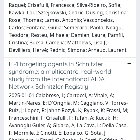
Raquel; Crisafulli, Francesca; Silva-Ribeiro, Sofia;
Kawka, Lou; Sztejkowski, Cedric; Düsing, Christina;
Rose, Thomas; Lamas, Antonio; Vasconcelos,
Carlos; Fontana, Giulia; Semeraro, Paolo; Neagu,
Teodora; Resteu, Mihaela; Damian, Laura; Pamfil,
Cristina; Bucsa, Camelia; Matthews, Lisa J.;
Devilliers, Hervé; Rednic, Simona; Arnaud, Laurent
IL-1 targeting agents in Schnitzler
syndrome: a multicentre, real-world
study from the international AIDA
Network Schnitzler Registry
2025-01-01 Calabrese, L; Cartocci, A; Vitale, A;
Martín-Nares, E; D'Onghia, M; Caggiano, V; Torres-
Ruiz, J; Lopez, R; Jahnz-Rozyk, K; Rybak, K; Frassi, M;
Franceschini, F; Crisafulli, F; Tufan, A; Kucuk, H;
Avanoglu Guler, A; Gidaro, A; La Cava, L; Della Casa,
F; Mormile, I; Cinotti, E; Lopalco, G; Sota, J;