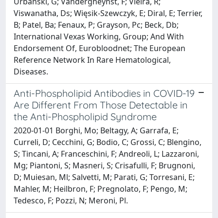
Urbanski, G; Vandergheynst, F; Vieira, R;
Viswanatha, Ds; Więsik-Szewczyk, E; Diral, E; Terrier,
B; Patel, Ba; Fenaux, P; Grayson, Pc; Beck, Db;
International Vexas Working, Group; And With
Endorsement Of, Eurobloodnet; The European
Reference Network In Rare Hematological,
Diseases.
Anti-Phospholipid Antibodies in COVID-19
Are Different From Those Detectable in
the Anti-Phospholipid Syndrome
2020-01-01 Borghi, Mo; Beltagy, A; Garrafa, E;
Curreli, D; Cecchini, G; Bodio, C; Grossi, C; Blengino,
S; Tincani, A; Franceschini, F; Andreoli, L; Lazzaroni,
Mg; Piantoni, S; Masneri, S; Crisafulli, F; Brugnoni,
D; Muiesan, Ml; Salvetti, M; Parati, G; Torresani, E;
Mahler, M; Heilbron, F; Pregnolato, F; Pengo, M;
Tedesco, F; Pozzi, N; Meroni, Pl.