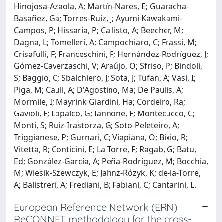
Hinojosa-Azaola, A; Martín-Nares, E; Guaracha-
Basañez, Ga; Torres-Ruiz, J; Ayumi Kawakami-
Campos, P; Hissaria, P; Callisto, A; Beecher, M;
Dagna, L; Tomelleri, A; Campochiaro, C; Frassi, M;
Crisafulli, F; Franceschini, F; Hernández-Rodríguez, J;
Gómez-Caverzaschi, V; Araújo, O; Sfriso, P; Bindoli,
S; Baggio, C; Sbalchiero, J; Sota, J; Tufan, A; Vasi, I;
Piga, M; Cauli, A; D'Agostino, Ma; De Paulis, A;
Mormile, I; Mayrink Giardini, Ha; Cordeiro, Ra;
Gavioli, F; Lopalco, G; Iannone, F; Montecucco, C;
Monti, S; Ruiz-Irastorza, G; Soto-Peleteiro, A;
Triggianese, P; Gurnari, C; Viapiana, O; Bixio, R;
Vitetta, R; Conticini, E; La Torre, F; Ragab, G; Batu,
Ed; González-García, A; Peña-Rodríguez, M; Bocchia,
M; Wiesik-Szewczyk, E; Jahnz-Rózyk, K; de-la-Torre,
A; Balistreri, A; Frediani, B; Fabiani, C; Cantarini, L.
European Reference Network (ERN)
ReCONNET methodology for the cross-