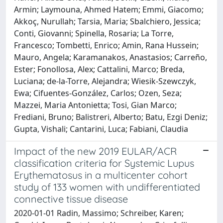
Armin; Laymouna, Ahmed Hatem; Emmi, Giacomo;
Akkoç, Nurullah; Tarsia, Maria; Sbalchiero, Jessica;
Conti, Giovanni; Spinella, Rosaria; La Torre,
Francesco; Tombetti, Enrico; Amin, Rana Hussein;
Mauro, Angela; Karamanakos, Anastasios; Carreño,
Ester; Fonollosa, Alex; Cattalini, Marco; Breda,
Luciana; de-la-Torre, Alejandra; Wiesik-Szewczyk,
Ewa; Cifuentes-González, Carlos; Ozen, Seza;
Mazzei, Maria Antonietta; Tosi, Gian Marco;
Frediani, Bruno; Balistreri, Alberto; Batu, Ezgi Deniz;
Gupta, Vishali; Cantarini, Luca; Fabiani, Claudia
Impact of the new 2019 EULAR/ACR
classification criteria for Systemic Lupus
Erythematosus in a multicenter cohort
study of 133 women with undifferentiated
connective tissue disease
2020-01-01 Radin, Massimo; Schreiber, Karen;