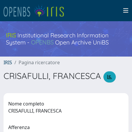
IRIS
Institutional Research Information
System -
OPENBS
Open Archive UniBS
IRIS
Pagina ricercatore
CRISAFULLI, FRANCESCA
Nome completo
CRISAFULLI, FRANCESCA
Afferenza