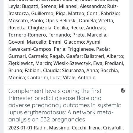
Leyla; Bugatti, Serena; Milanesi, Alessandra; Ruiz-
Irastorza, Guillermo; Piga, Matteo; Conti, Fabrizio;
Moscato, Paolo; Opris-Belinski, Daniela; Vitetta,
Rosetta; Chighizola, Cecilia; Recke, Andreas;
Tornero-Romero, Fernando; Prete, Marcella;
Govoni, Marcello; Emmi, Giacomo; Ayumi
Kawakami-Campos, Perla; Triggianese, Paola;
Gurnari, Carmelo; Ragab, Gaafar; Balistreri, Alberto;
Ziȩtkiewicz, Marcin; Wiesik-Szewczyk, Ewa; Frediani,
Bruno; Fabiani, Claudia; Sicuranza, Anna; Bocchia,
Monica; Cantarini, Luca; Vitale, Antonio
Complement levels during the first
trimester predict disease flare and
adverse pregnancy outcomes in systemic
lupus erythematosus: A network meta-
analysis on 532 pregnancies
2023-01-01 Radin, Massimo; Cecchi, Irene; Crisafulli,