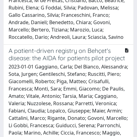
Francesca; M de Freitas, Cristiano; Bacco, Beatrice;
Rubini, Elena; G Foddai, Silvia; Padovan, Melissa;
Gallo Cassarino, Silvia; Franceschini, Franco;
Andrade, Danieli; Benedetto, Chiara; Govoni,
Marcello; Bertero, Tiziana; Marozio, Luca;
Roccatello, Dario; Andreoli, Laura; Sciascia, Savino
A patient-driven registry on Behçet's
disease: the AIDA for patients pilot project
2023-01-01 Gaggiano, Carla; Del Bianco, Alessandra;
Sota, Jurgen; Gentileschi, Stefano; Ruscitti, Piero;
Giacomelli, Roberto; Piga, Matteo; Crisafulli,
Francesca; Monti, Sara; Emmi, Giacomo; De Paulis,
Amato; Vitale, Antonio; Tarsia, Maria; Caggiano,
Valeria; Nuzzolese, Rossana; Parretti, Veronica;
Fabiani, Claudia; Lopalco, Giuseppe; Maier, Armin;
Cattalini, Marco; Rigante, Donato; Govoni, Marcello;
Li Gobbi, Francesca; Guiducci, Serena; Parronchi,
Paola; Marino, Achille; Ciccia, Francesco; Maggio,