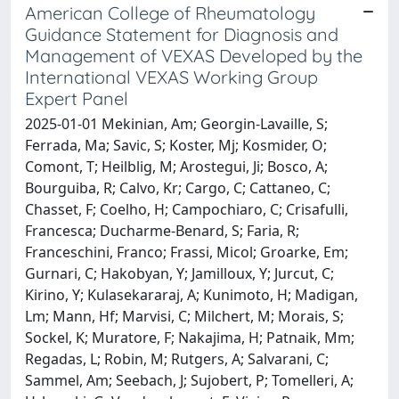
American College of Rheumatology
Guidance Statement for Diagnosis and
Management of VEXAS Developed by the
International VEXAS Working Group
Expert Panel
2025-01-01 Mekinian, Am; Georgin-Lavaille, S;
Ferrada, Ma; Savic, S; Koster, Mj; Kosmider, O;
Comont, T; Heilblig, M; Arostegui, Ji; Bosco, A;
Bourguiba, R; Calvo, Kr; Cargo, C; Cattaneo, C;
Chasset, F; Coelho, H; Campochiaro, C; Crisafulli,
Francesca; Ducharme-Benard, S; Faria, R;
Franceschini, Franco; Frassi, Micol; Groarke, Em;
Gurnari, C; Hakobyan, Y; Jamilloux, Y; Jurcut, C;
Kirino, Y; Kulasekararaj, A; Kunimoto, H; Madigan,
Lm; Mann, Hf; Marvisi, C; Milchert, M; Morais, S;
Sockel, K; Muratore, F; Nakajima, H; Patnaik, Mm;
Regadas, L; Robin, M; Rutgers, A; Salvarani, C;
Sammel, Am; Seebach, J; Sujobert, P; Tomelleri, A;