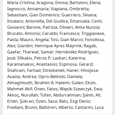
Maria Cristina; Aragona, Emma; Bartoloni, Elena;
Iagnocco, Annamaria; Viapiana, Ombretta;
Sebastiani, Gian Domenico; Guerriero, Silvana;
Insalaco, Antonella; Del Giudice, Emanuela; Conti,
Giovanni; Barone, Patrizia; Olivieri, Alma Nunzia;
Brucato, Antonio; Carubbi, Francesco; Triggianese,
Paola; Mauro, Angela; Tosi, Gian Marco; Fonollosa,
Alex; Giardini, Henrique Ayres Mayrink; Ragab,
Gaafar; Tharwat, Samar; Hernández-Rodríguez,
José; Sfikakis, Petros P; Laskari, Katerina;
Karamanakos, Anastasios; Espinosa, Gerard;
Shahram, Farhad; Direskeneli, Haner; Hinojosa-
Azaola, Andrea; Opris-Belinski, Daniela;
Almaghlouth, Ibrahim A; Hatemi, Gülen; Eksin,
Mehmet Akif; Önen, Fatos; Więsik-Szewczyk, Ewa;
Akkoç, Nurullah; Tufan, Abdurrahman; Şahin, Ali;
Erten, Şükran; Ozen, Seza; Batu, Ezgi Deniz;
Frediani, Bruno; Balistreri, Alberto; Cantarini, Luca