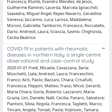
Francesca; Klumb, Evandro Mendes; de Jesús,
Guilherme Ramires; Lacerda, Marcela Ignacchiti;
Saavedra, Miguel Ángel; Reyes-Navarro, Geraldine
Vanessa; Iaccarino, Luca; Larosa, Maddalena;
Moroni, Gabriella; Tamborini, Francesco; Roccatello,
Dario; Andreoli, Laura; Sciascia, Savino; Chighizola,
Cecilia Beatrice
COVID-19 in patients with rheumatic
diseases in northern Italy: a single-centre
observational and case–control study
2020-01-01 Fredi, Micaela; Cavazzana, Ilaria;
Moschetti, Liala; Andreoli, Laura; Franceschini,
Franco; Airò, Paolo; Bazzani, Chiara; Crisafulli,
Francesca; Filippini, Matteo; Frassi, Micol; Gerardi,
Maria Chiara; Gorla, Roberto; Lazzaroni, Maria
Grazia; Lini, Daniele; Nalli, Cecilia; Panaro, Salvatore;
Piantoni, Silvia; Regola, Francesca; Taglietti, Marco;
Tincani, Angela; Toniati, Paola; Vojinovic, Tamara;