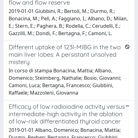
flow and flow reserve
2019-01-01 Giubbini, R.; Bertoli, M.; Durmo, R.;
Bonacina, M.; Peli, A.; Faggiano, I.; Albano, D.; Milan,
E.; Stern, E.; Paghera, B.; Rodella, C.; Cerudelli, E.;
Gazzilli, M.; Dondi, F.; Bertagna, F.; Camoni, L.
Different uptake of 123I-MIBG in the two
main liver lobes: A persistant unsolved
mistery
In corso di stampa Bonacina, Mattia; Albano,
Domenico; Steimberg, Nathalie; Bosio, Giovanni;
Camoni, Luca; Bertagna, Francesco; Giubbini,
Raffaele; Mazzoleni, Giovanna
Efficacy of low radioiodine activity versus
intermediate-high activity in the ablation
of low-risk differentiated thyroid cancer
2019-01-01 Albano, Domenico; Bonacina, Mattia;
Durmo, Rexhep; Bertagna, Francesco; Giubbini,