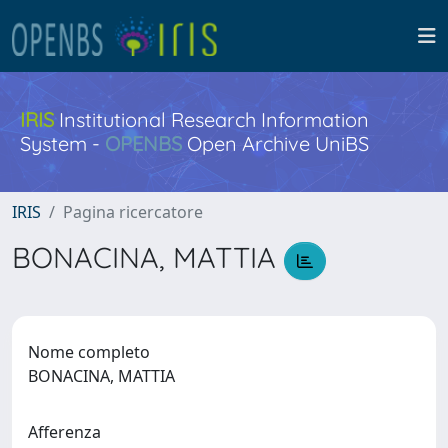
IRIS
Institutional Research Information
System -
OPENBS
Open Archive UniBS
IRIS
Pagina ricercatore
BONACINA, MATTIA
Nome completo
BONACINA, MATTIA
Afferenza