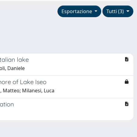
Esportazione
Tutti (3)
talian lake
oli, Daniele
hore of Lake Iseo
, Matteo; Milanesi, Luca
cation