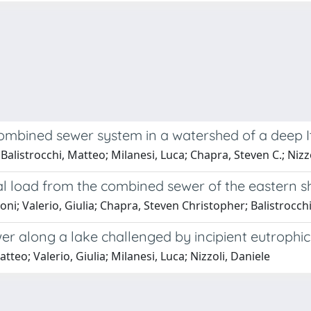
 combined sewer system in a watershed of a deep I
 Balistrocchi, Matteo; Milanesi, Luca; Chapra, Steven C.; Nizz
al load from the combined sewer of the eastern s
ni; Valerio, Giulia; Chapra, Steven Christopher; Balistrocchi
wer along a lake challenged by incipient eutrophi
tteo; Valerio, Giulia; Milanesi, Luca; Nizzoli, Daniele