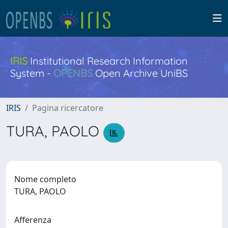
IRIS
Institutional Research Information
System -
OPENBS
Open Archive UniBS
IRIS
Pagina ricercatore
TURA, PAOLO
Nome completo
TURA, PAOLO
Afferenza