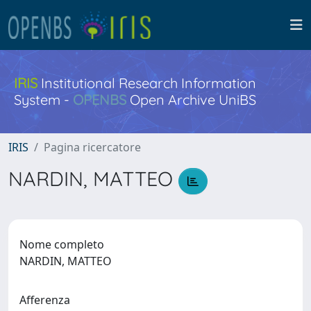
IRIS
Institutional Research Information
System -
OPENBS
Open Archive UniBS
IRIS
Pagina ricercatore
NARDIN, MATTEO
Nome completo
NARDIN, MATTEO
Afferenza