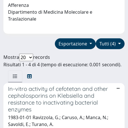
Afferenza
Dipartimento di Medicina Molecolare e
Traslazionale
Esportazione
Tutti (4)
Mostra
records
Risultati 1 - 4 di 4 (tempo di esecuzione: 0.001 secondi).
In-vitro activity of cefotetan and other
cephalosporins on Klebsiella and
resistance to inactivating bacterial
enzymes
1983-01-01 Ravizzola, G.; Caruso, A.; Manca, N.;
Savoldi, E.; Turano, A.