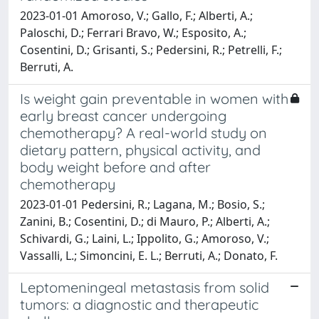
2023-01-01 Amoroso, V.; Gallo, F.; Alberti, A.;
Paloschi, D.; Ferrari Bravo, W.; Esposito, A.;
Cosentini, D.; Grisanti, S.; Pedersini, R.; Petrelli, F.;
Berruti, A.
Is weight gain preventable in women with
early breast cancer undergoing
chemotherapy? A real-world study on
dietary pattern, physical activity, and
body weight before and after
chemotherapy
2023-01-01 Pedersini, R.; Lagana, M.; Bosio, S.;
Zanini, B.; Cosentini, D.; di Mauro, P.; Alberti, A.;
Schivardi, G.; Laini, L.; Ippolito, G.; Amoroso, V.;
Vassalli, L.; Simoncini, E. L.; Berruti, A.; Donato, F.
Leptomeningeal metastasis from solid
tumors: a diagnostic and therapeutic