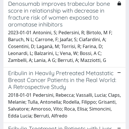
Denosumab improves trabecular bone
score in relationship with decrease in
fracture risk of women exposed to
aromatase inhibitors
2023-01-01 Antonini, S; Pedersini, R; Birtolo, M F;
Baruch, N L; Carrone, F; Jaafar, S; Ciafardini, A;
Cosentini, D; Laganà, M; Torrisi, R; Farina, D;
Leonardi, L; Balzarini, L; Vena, W; Bossi, A C;
Zambelli, A; Lania, A G; Berruti, A; Mazziotti, G
Eribulin in Heavily Pretreated Metastatic
Breast Cancer Patients in the Real World:
A Retrospective Study
2018-01-01 Pedersini, Rebecca; Vassalli, Lucia; Claps,
Melanie; Tulla, Antonella; Rodella, Filippo; Grisanti,
Salvatore; Amoroso, Vito; Roca, Elisa; Simoncini,
Edda Lucia; Berruti, Alfredo
Eribulin Treatment in Patients with Liver