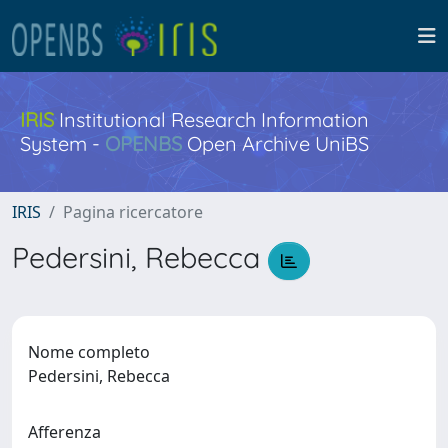
IRIS
Institutional Research Information
System -
OPENBS
Open Archive UniBS
IRIS
Pagina ricercatore
Pedersini, Rebecca
Nome completo
Pedersini, Rebecca
Afferenza