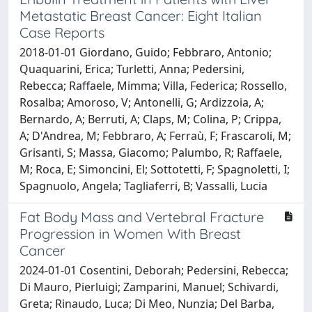
Metastatic Breast Cancer: Eight Italian
Case Reports
2018-01-01 Giordano, Guido; Febbraro, Antonio;
Quaquarini, Erica; Turletti, Anna; Pedersini,
Rebecca; Raffaele, Mimma; Villa, Federica; Rossello,
Rosalba; Amoroso, V; Antonelli, G; Ardizzoia, A;
Bernardo, A; Berruti, A; Claps, M; Colina, P; Crippa,
A; D'Andrea, M; Febbraro, A; Ferraù, F; Frascaroli, M;
Grisanti, S; Massa, Giacomo; Palumbo, R; Raffaele,
M; Roca, E; Simoncini, El; Sottotetti, F; Spagnoletti, I;
Spagnuolo, Angela; Tagliaferri, B; Vassalli, Lucia
Fat Body Mass and Vertebral Fracture
Progression in Women With Breast
Cancer
2024-01-01 Cosentini, Deborah; Pedersini, Rebecca;
Di Mauro, Pierluigi; Zamparini, Manuel; Schivardi,
Greta; Rinaudo, Luca; Di Meo, Nunzia; Del Barba,