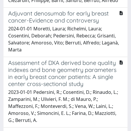
Clézardin, Philippe; Barni, Sandro; Berruti, Alfredo
Adjuvant denosumab for early breast
cancer-Evidence and controversy
2024-01-01 Moretti, Laura; Richelmi, Laura;
Cosentini, Deborah; Pedersini, Rebecca; Grisanti,
Salvatore; Amoroso, Vito; Berruti, Alfredo; Laganà,
Marta
Assessment of DXA derived bone quality
indexes and bone geometry parameters
in early breast cancer patients: A single
center cross-sectional study
2023-01-01 Pedersini, R.; Cosentini, D.; Rinaudo, L.;
Zamparini, M.; Ulivieri, F. M.; di Mauro, P.;
Maffezzoni, F.; Monteverdi, S.; Vena, W.; Laini, L.;
Amoroso, V.; Simoncini, E. L.; Farina, D.; Mazziotti,
G.; Berruti, A.