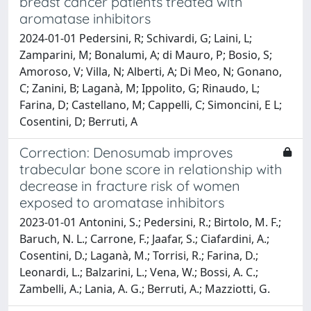
breast cancer patients treated with
aromatase inhibitors
2024-01-01 Pedersini, R; Schivardi, G; Laini, L;
Zamparini, M; Bonalumi, A; di Mauro, P; Bosio, S;
Amoroso, V; Villa, N; Alberti, A; Di Meo, N; Gonano,
C; Zanini, B; Laganà, M; Ippolito, G; Rinaudo, L;
Farina, D; Castellano, M; Cappelli, C; Simoncini, E L;
Cosentini, D; Berruti, A
Correction: Denosumab improves
trabecular bone score in relationship with
decrease in fracture risk of women
exposed to aromatase inhibitors
2023-01-01 Antonini, S.; Pedersini, R.; Birtolo, M. F.;
Baruch, N. L.; Carrone, F.; Jaafar, S.; Ciafardini, A.;
Cosentini, D.; Laganà, M.; Torrisi, R.; Farina, D.;
Leonardi, L.; Balzarini, L.; Vena, W.; Bossi, A. C.;
Zambelli, A.; Lania, A. G.; Berruti, A.; Mazziotti, G.