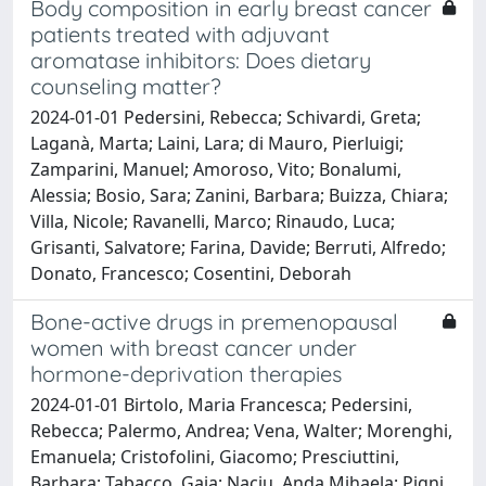
Body composition in early breast cancer
patients treated with adjuvant
aromatase inhibitors: Does dietary
counseling matter?
2024-01-01 Pedersini, Rebecca; Schivardi, Greta;
Laganà, Marta; Laini, Lara; di Mauro, Pierluigi;
Zamparini, Manuel; Amoroso, Vito; Bonalumi,
Alessia; Bosio, Sara; Zanini, Barbara; Buizza, Chiara;
Villa, Nicole; Ravanelli, Marco; Rinaudo, Luca;
Grisanti, Salvatore; Farina, Davide; Berruti, Alfredo;
Donato, Francesco; Cosentini, Deborah
Bone-active drugs in premenopausal
women with breast cancer under
hormone-deprivation therapies
2024-01-01 Birtolo, Maria Francesca; Pedersini,
Rebecca; Palermo, Andrea; Vena, Walter; Morenghi,
Emanuela; Cristofolini, Giacomo; Presciuttini,
Barbara; Tabacco, Gaia; Naciu, Anda Mihaela; Pigni,