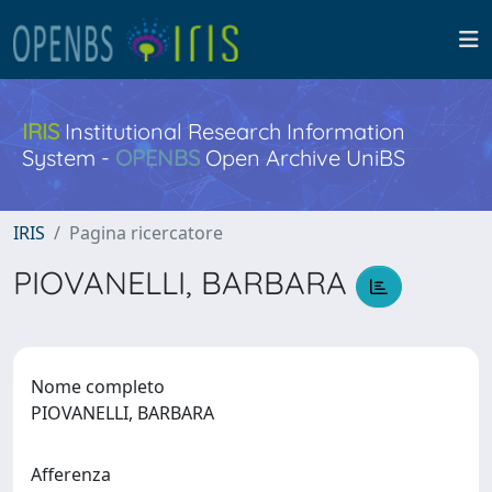
IRIS
Institutional Research Information
System -
OPENBS
Open Archive UniBS
IRIS
Pagina ricercatore
PIOVANELLI, BARBARA
Nome completo
PIOVANELLI, BARBARA
Afferenza