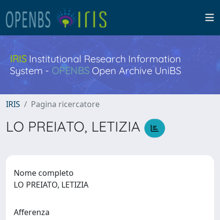
IRIS
Institutional Research Information
System -
OPENBS
Open Archive UniBS
IRIS
Pagina ricercatore
LO PREIATO, LETIZIA
Nome completo
LO PREIATO, LETIZIA
Afferenza