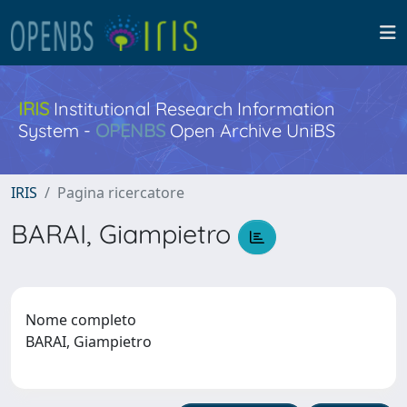
IRIS
Institutional Research Information
System -
OPENBS
Open Archive UniBS
IRIS
Pagina ricercatore
BARAI, Giampietro
Nome completo
BARAI, Giampietro