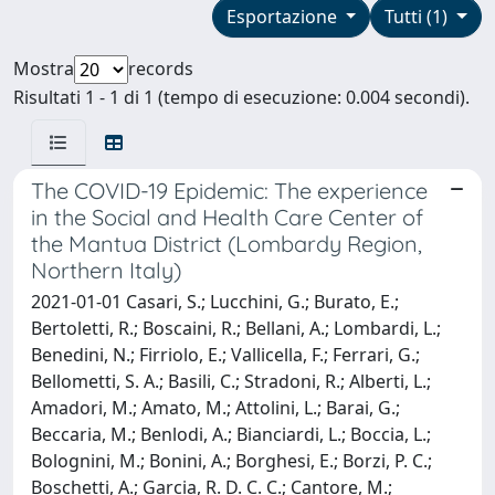
Esportazione
Tutti (1)
Mostra
records
Risultati 1 - 1 di 1 (tempo di esecuzione: 0.004 secondi).
The COVID-19 Epidemic: The experience
in the Social and Health Care Center of
the Mantua District (Lombardy Region,
Northern Italy)
2021-01-01 Casari, S.; Lucchini, G.; Burato, E.;
Bertoletti, R.; Boscaini, R.; Bellani, A.; Lombardi, L.;
Benedini, N.; Firriolo, E.; Vallicella, F.; Ferrari, G.;
Bellometti, S. A.; Basili, C.; Stradoni, R.; Alberti, L.;
Amadori, M.; Amato, M.; Attolini, L.; Barai, G.;
Beccaria, M.; Benlodi, A.; Bianciardi, L.; Boccia, L.;
Bolognini, M.; Bonini, A.; Borghesi, E.; Borzi, P. C.;
Boschetti, A.; Garcia, R. D. C. C.; Cantore, M.;