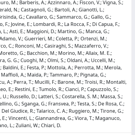
Filauro, M.; Barberis, A.; Azzinnaro, A.; Fiscon, V.; Vigna, S.;
ald, N.; Castagnoli, G.; Bartoli, A.; Gianotti, L.;
 Brisinda, G.; Cavallaro, G.; Sammarco, G.; Gallo, G.;
 F.; Jovine, E.; Lombardi, R.; La Rocca, F.; Di Capua, F.;
ina, L.; Asti, E.; Maggioni, D.; Martino, G.; Manca, G.;
damo, V.; Guerrieri, M.; Coletta, P.; Ortenzi, M.;
rco, C.; Ronconi, M.; Casiraghi, S.; Mazzaferro, V.;
; Moretto, G.; Bacchion, M.; Morino, M.; Allaix, M. E.;
a, G. G.; Cuoghi, M.; Olmi, S.; Oldani, A.; Uccelli, M.;
; Baldini, E.; Festa, P.; Mottola, A.; Perrotta, M.; Merola,
.; Maffioli, A.; Maida, P.; Tammaro, P.; Pignata, G.;
cu, A.; Perra, T.; Mucilli, F.; Barone, M.; Troisi, R.; Montalti,
o, E.; Restini, E.; Tumolo, R.; Cianci, P.; Capuzzolo, S.;
U.; Russello, D.; Latteri, S.; Costarella, S. M.; Massa, S.;
Pellino, G.; Sganga, G.; Fransvea, P.; Testa, S.; De Rosa, C.;
L.; Del Giudice, R.; Talarico, C. A.; Ruggiero, M.; Tirone, G.;
ri, E.; Vincenti, L.; Giannandrea, G.; Viora, T.; Maganuco,
no, L.; Zuliani, W.; Chiari, D.