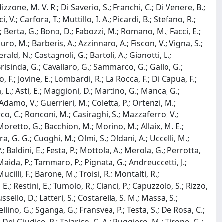
izzone, M. V. R.; Di Saverio, S.; Franchi, C.; Di Venere, B.;
, V.; Carfora, T.; Muttillo, I. A.; Picardi, B.; Stefano, R.;
; Berta, G.; Bono, D.; Fabozzi, M.; Romano, M.; Facci, E.;
Filauro, M.; Barberis, A.; Azzinnaro, A.; Fiscon, V.; Vigna, S.;
ald, N.; Castagnoli, G.; Bartoli, A.; Gianotti, L.;
 Brisinda, G.; Cavallaro, G.; Sammarco, G.; Gallo, G.;
 F.; Jovine, E.; Lombardi, R.; La Rocca, F.; Di Capua, F.;
ina, L.; Asti, E.; Maggioni, D.; Martino, G.; Manca, G.;
damo, V.; Guerrieri, M.; Coletta, P.; Ortenzi, M.;
rco, C.; Ronconi, M.; Casiraghi, S.; Mazzaferro, V.;
; Moretto, G.; Bacchion, M.; Morino, M.; Allaix, M. E.;
a, G. G.; Cuoghi, M.; Olmi, S.; Oldani, A.; Uccelli, M.;
; Baldini, E.; Festa, P.; Mottola, A.; Merola, G.; Perrotta,
.; Maida, P.; Tammaro, P.; Pignata, G.; Andreuccetti, J.;
Mucilli, F.; Barone, M.; Troisi, R.; Montalti, R.;
E.; Restini, E.; Tumolo, R.; Cianci, P.; Capuzzolo, S.; Rizzo,
sello, D.; Latteri, S.; Costarella, S. M.; Massa, S.;
Pellino, G.; Sganga, G.; Fransvea, P.; Testa, S.; De Rosa, C.;
L.; Del Giudice, R.; Talarico, C. A.; Ruggiero, M.; Tirone, G.;