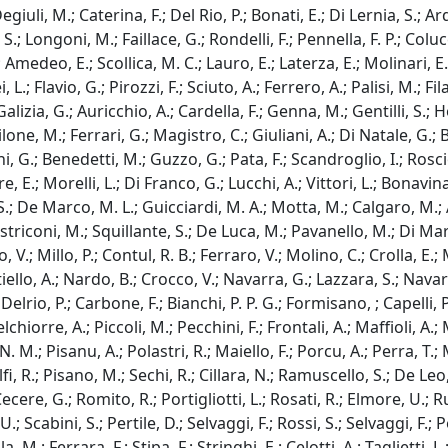
uli, M.; Caterina, F.; Del Rio, P.; Bonati, E.; Di Lernia, S.; Ard
.; Longoni, M.; Faillace, G.; Rondelli, F.; Pennella, F. P.; Colucci
medeo, E.; Scollica, M. C.; Lauro, E.; Laterza, E.; Molinari, E.
i, L.; Flavio, G.; Pirozzi, F.; Sciuto, A.; Ferrero, A.; Palisi, M.; 
zia, G.; Auricchio, A.; Cardella, F.; Genna, M.; Gentilli, S.; Her
one, M.; Ferrari, G.; Magistro, C.; Giuliani, A.; Di Natale, G.;
 G.; Benedetti, M.; Guzzo, G.; Pata, F.; Scandroglio, I.; Roscio,
tore, E.; Morelli, L.; Di Franco, G.; Lucchi, A.; Vittori, L.; Bonav
; De Marco, M. L.; Guicciardi, M. A.; Motta, M.; Calgaro, M.; A
striconi, M.; Squillante, S.; De Luca, M.; Pavanello, M.; Di Ma
 V.; Millo, P.; Contul, R. B.; Ferraro, V.; Molino, C.; Crolla, E.
ello, A.; Nardo, B.; Crocco, V.; Navarra, G.; Lazzara, S.; Navarr
lrio, P.; Carbone, F.; Bianchi, P. P. G.; Formisano, ; Capelli, P.
lchiorre, A.; Piccoli, M.; Pecchini, F.; Frontali, A.; Maffioli, A
 N. M.; Pisanu, A.; Polastri, R.; Maiello, F.; Porcu, A.; Perra, T.; 
, R.; Pisano, M.; Sechi, R.; Cillara, N.; Ramuscello, S.; De Leo, 
ere, G.; Romito, R.; Portigliotti, L.; Rosati, R.; Elmore, U.; Rus
 Scabini, S.; Pertile, D.; Selvaggi, F.; Rossi, S.; Selvaggi, F.; 
a, M.; Ferrara, F.; Stipa, F.; Stringhi, E.; Celotti, A.; Taglietti, 