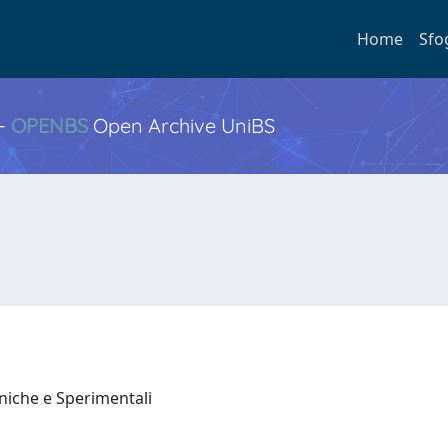
Home
Sfo
 -
OPENBS
Open Archive UniBS
iniche e Sperimentali