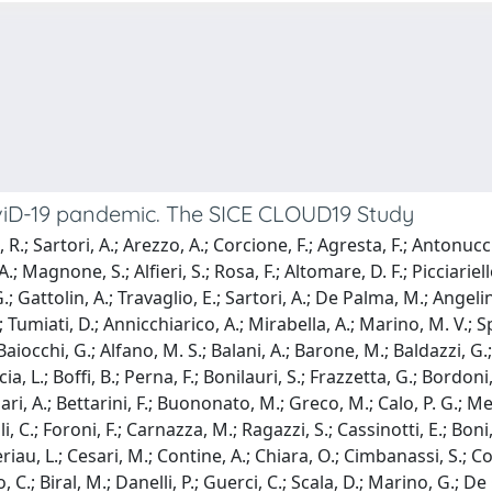
viD-19 pandemic. The SICE CLOUD19 Study
, R.; Sartori, A.; Arezzo, A.; Corcione, F.; Agresta, F.; Antonu
A.; Magnone, S.; Alfieri, S.; Rosa, F.; Altomare, D. F.; Picciariell
ttolin, A.; Travaglio, E.; Sartori, A.; De Palma, M.; Angelini, 
 Tumiati, D.; Annicchiarico, A.; Mirabella, A.; Marino, M. V.; Sp
aiocchi, G.; Alfano, M. S.; Balani, A.; Barone, M.; Baldazzi, G.; C
cia, L.; Boffi, B.; Perna, F.; Bonilauri, S.; Frazzetta, G.; Bordoni
Bufalari, A.; Bettarini, F.; Buononato, M.; Greco, M.; Calo, P. G.; 
li, C.; Foroni, F.; Carnazza, M.; Ragazzi, S.; Cassinotti, E.; Bon
riau, L.; Cesari, M.; Contine, A.; Chiara, O.; Cimbanassi, S.; Coco
io, C.; Biral, M.; Danelli, P.; Guerci, C.; Scala, D.; Marino, G.; 