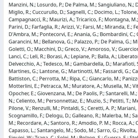
Manzini, N.; Losurdo, P.; De Palma, M.; Sangiuliano, N.; Degi
Miglio, R.; Cuccurullo, D.; Sagnelli, C.; Docimo, L.; Tolone, S
Campagnacci, R.; Maurizi, A.; Tricarico, F.; Montagna, M.; A
Parini, D.; Farfaglia, R.; Arizzi, V.; Farsi, M.; Miranda, E.; Fe
D'Ambra, M.; Pontecorvi, E.; Anania, G.; Bombardini, C.; Gali
Garancini, M.; Bellanova, G.; Palazzo, P.; De Palma, G.; Mil
Goletti, O.; Macchini, D.; Greco, V.; Amoroso, V.; Guercioni,
Lanci, C.; Leli, R.; Borasi, A.; Lepiane, P.; Balla, A.; Libera
Delvecchio, A.; Tedesco, M.; Gambardella, D.; Marafioti, S.
Martines, G.; Lantone, G.; Martinotti, M.; Fassardi, G.; Ca
Battiston, C.; Perrotta, M.; Ripa, C.; Giancarlo, M.; Panizzo,
Motterlini, E.; Petracca, M.; Muratore, A.; Musella, M.; Viti
Opocher, E.; Giovenzana, M.; De Paolis, P.; Santarelli, M.; De
N.; Celiento, M.; Personnettaz, E.; Muzio, S.; Petitti, T.; Me
Pilone, V.; Renzulli, M.; Pintaldi, S.; Ceretti, A. P.; Mariani,
Scognamillo, F.; Delogu, D.; Galleano, R.; Malerba, M.; Salfi
M.; Recordare, A.; Santoro, R.; Amodio, P. M.; Rocca, A.; Cec
Capasso, L.; Santangelo, M.; Sodo, M.; Sarro, G.; Rivolta, U.;
Siquini, W.; Trana, C.; Solej, M.; Bolzon, S.; Guerra, E.; Stell