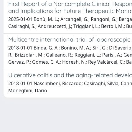
First Report of a Noncomplete Clinical Respon
and Implications for Future Therapeutic Ma
2025-01-01 Bonù, M. L.; Arcangeli, G.; Rangoni, G.; Bergamin
Casiraghi, S.; Andreuccetti, J.; Triggiani, L.; Bertoli, M.; B
Multicentre international trial of laparoscopic 
2018-01-01 Binda, G. A.; Bonino, M. A.; Siri, G.; Di Saverio,
R.; Brizzolari, M.; Galleano, R.; Reggiani, L.; Parisi, A.; Gemi
Gervaz, P.; Gomes, C. A.; Horesh, N.; Rey Valcárcel, C.; Batt
Ulcerative colitis and the aging-related devel
2018-01-01 Nascimbeni, Riccardo; Casiraghi, Silvia; Canna
Moneghini, Dario
Powered by
IRIS
-
about IRIS
-
Utilizzo dei cookie