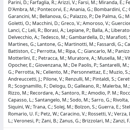
Parini, D.; Farfaglia, R.; Arizzi, V.; Farsi, M.; Miranda, E.; Fe
D'Ambra, M.; Pontecorvi, E.; Anania, G.; Bombardini, C.; Gali
Garancini, M.; Bellanova, G.; Palazzo, P.; De Palma, G.; Mil
Goletti, O.; Macchini, D.; Greco, V.; Amoroso, V.; Guercioni,
Lanci, C.; Leli, R.; Borasi, A.; Lepiane, P.; Balla, A.; Libera
Delvecchio, A.; Tedesco, M.; Gambardella, D.; Marafioti, S.
Martines, G.; Lantone, G.; Martinotti, M.; Fassardi, G.; Ca
Battiston, C.; Perrotta, M.; Ripa, C.; Giancarlo, M.; Panizzo,
Motterlini, E.; Petracca, M.; Muratore, A.; Musella, M.; Viti
Opocher, E.; Giovenzana, M.; De Paolis, P.; Santarelli, M.; D
G.; Perrotta, N.; Celiento, M.; Personnettaz, E.; Muzio, S.; P
Andreuccetti, J.; Pilone, V.; Renzulli, M.; Pintaldi, S.; Cerett
R.; Scognamillo, F.; Delogu, D.; Galleano, R.; Malerba, M.; S
Rizzo, M.; Recordare, A.; Santoro, R.; Amodio, P. M.; Rocca, 
Capasso, L.; Santangelo, M.; Sodo, M.; Sarro, G.; Rivolta, U.;
Siquini, W.; Trana, C.; Solej, M.; Bolzon, S.; Guerra, E.; Stell
Romario, U. F.; Petz, W.; Caracino, V.; Rossetti, V.; Verza, 
L.; Veronesi, P.; Zani, B.; Zanus, G.; Brizzolari, M.; Zanzi, F