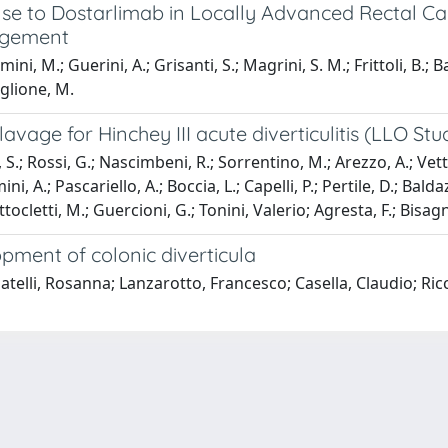
se to Dostarlimab in Locally Advanced Rectal Can
nagement
i, M.; Guerini, A.; Grisanti, S.; Magrini, S. M.; Frittoli, B.; 
uglione, M.
lavage for Hinchey III acute diverticulitis (LLO Stu
 S.; Rossi, G.; Nascimbeni, R.; Sorrentino, M.; Arezzo, A.; Vetto
ni, A.; Pascariello, A.; Boccia, L.; Capelli, P.; Pertile, D.; Balda
ocletti, M.; Guercioni, G.; Tonini, Valerio; Agresta, F.; Bisagni,
opment of colonic diverticula
telli, Rosanna; Lanzarotto, Francesco; Casella, Claudio; Ricci
-
Privacy