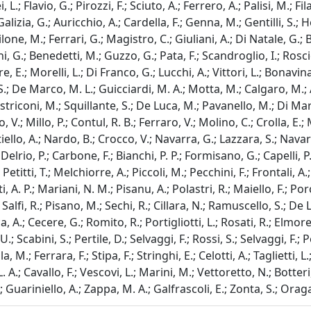
i, L.; Flavio, G.; Pirozzi, F.; Sciuto, A.; Ferrero, A.; Palisi, M.; 
zia, G.; Auricchio, A.; Cardella, F.; Genna, M.; Gentilli, S.; Her
one, M.; Ferrari, G.; Magistro, C.; Giuliani, A.; Di Natale, G.;
 G.; Benedetti, M.; Guzzo, G.; Pata, F.; Scandroglio, I.; Roscio,
tore, E.; Morelli, L.; Di Franco, G.; Lucchi, A.; Vittori, L.; Bonav
; De Marco, M. L.; Guicciardi, M. A.; Motta, M.; Calgaro, M.; A
striconi, M.; Squillante, S.; De Luca, M.; Pavanello, M.; Di Ma
 V.; Millo, P.; Contul, R. B.; Ferraro, V.; Molino, C.; Crolla, E.
ello, A.; Nardo, B.; Crocco, V.; Navarra, G.; Lazzara, S.; Navarr
elrio, P.; Carbone, F.; Bianchi, P. P.; Formisano, G.; Capelli, P.
etitti, T.; Melchiorre, A.; Piccoli, M.; Pecchini, F.; Frontali, A
i, A. P.; Mariani, N. M.; Pisanu, A.; Polastri, R.; Maiello, F.; Por
alfi, R.; Pisano, M.; Sechi, R.; Cillara, N.; Ramuscello, S.; De Le
A.; Cecere, G.; Romito, R.; Portigliotti, L.; Rosati, R.; Elmore, 
 Scabini, S.; Pertile, D.; Selvaggi, F.; Rossi, S.; Selvaggi, F.; 
a, M.; Ferrara, F.; Stipa, F.; Stringhi, E.; Celotti, A.; Taglietti, 
L. A.; Cavallo, F.; Vescovi, L.; Marini, M.; Vettoretto, N.; Botte
.; Guariniello, A.; Zappa, M. A.; Galfrascoli, E.; Zonta, S.; Oraga