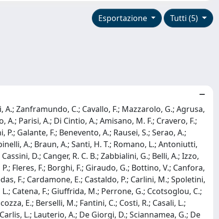
Esportazione
Tutti (5)
cci, A.; Zanframundo, C.; Cavallo, F.; Mazzarolo, G.; Agrusa,
o, A.; Parisi, A.; Di Cintio, A.; Amisano, M. F.; Cravero, F.;
P.; Galante, F.; Benevento, A.; Rausei, S.; Serao, A.;
inelli, A.; Braun, A.; Santi, H. T.; Romano, L.; Antoniutti,
assini, D.; Canger, R. C. B.; Zabbialini, G.; Belli, A.; Izzo,
, P.; Fleres, F.; Borghi, F.; Giraudo, G.; Bottino, V.; Canfora,
Medas, F.; Cardamone, E.; Castaldo, P.; Carlini, M.; Spoletini,
i, L.; Catena, F.; Giuffrida, M.; Perrone, G.; Ccotsoglou, C.;
zza, E.; Berselli, M.; Fantini, C.; Costi, R.; Casali, L.;
De Carlis, L.; Lauterio, A.; De Giorgi, D.; Sciannamea, G.; De