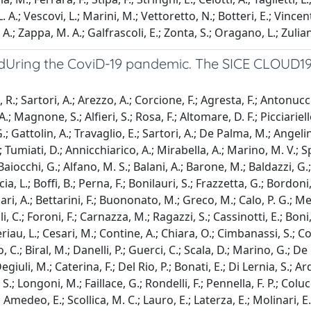
L. A.; Vescovi, L.; Marini, M.; Vettoretto, N.; Botteri, E.; Vinc
, A.; Zappa, M. A.; Galfrascoli, E.; Zonta, S.; Oragano, L.; Zulian
dUring the CoviD-19 pandemic. The SICE CLOUD19 S
, R.; Sartori, A.; Arezzo, A.; Corcione, F.; Agresta, F.; Antonu
A.; Magnone, S.; Alfieri, S.; Rosa, F.; Altomare, D. F.; Picciariell
ttolin, A.; Travaglio, E.; Sartori, A.; De Palma, M.; Angelini, 
 Tumiati, D.; Annicchiarico, A.; Mirabella, A.; Marino, M. V.; Sp
aiocchi, G.; Alfano, M. S.; Balani, A.; Barone, M.; Baldazzi, G.; C
cia, L.; Boffi, B.; Perna, F.; Bonilauri, S.; Frazzetta, G.; Bordoni
Bufalari, A.; Bettarini, F.; Buononato, M.; Greco, M.; Calo, P. G.; 
li, C.; Foroni, F.; Carnazza, M.; Ragazzi, S.; Cassinotti, E.; Bon
riau, L.; Cesari, M.; Contine, A.; Chiara, O.; Cimbanassi, S.; Coco
io, C.; Biral, M.; Danelli, P.; Guerci, C.; Scala, D.; Marino, G.; 
uli, M.; Caterina, F.; Del Rio, P.; Bonati, E.; Di Lernia, S.; Ard
.; Longoni, M.; Faillace, G.; Rondelli, F.; Pennella, F. P.; Colucci
medeo, E.; Scollica, M. C.; Lauro, E.; Laterza, E.; Molinari, E.