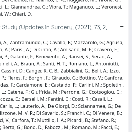
enti, L.; Giannandrea, G.; Viora, T.; Maganuco, L.; Veronesi,
i, W.; Chiari, D.
tudy (Updates in Surgery, (2021), 73, 2,
cci, A.; Zanframundo, C.; Cavallo, F.; Mazzarolo, G.; Agrusa,
o, A.; Parisi, A.; Di Cintio, A.; Amisano, M. F.; Cravero, F.;
P.; Galante, F.; Benevento, A.; Rausei, S.; Serao, A.;
inelli, A.; Braun, A.; Santi, H. T.; Romano, L.; Antoniutti,
assini, D.; Canger, R. C. B.; Zabbialini, G.; Belli, A.; Izzo,
, P.; Fleres, F.; Borghi, F.; Giraudo, G.; Bottino, V.; Canfora,
Medas, F.; Cardamone, E.; Castaldo, P.; Carlini, M.; Spoletini,
i, L.; Catena, F.; Giuffrida, M.; Perrone, G.; Ccotsoglou, C.;
zza, E.; Berselli, M.; Fantini, C.; Costi, R.; Casali, L.;
De Carlis, L.; Lauterio, A.; De Giorgi, D.; Sciannamea, G.; De
izzone, M. V. R.; Di Saverio, S.; Franchi, C.; Di Venere, B.;
, V.; Carfora, T.; Muttillo, I. A.; Picardi, B.; Stefano, R.;
; Berta, G.; Bono, D.; Fabozzi, M.; Romano, M.; Facci, E.;