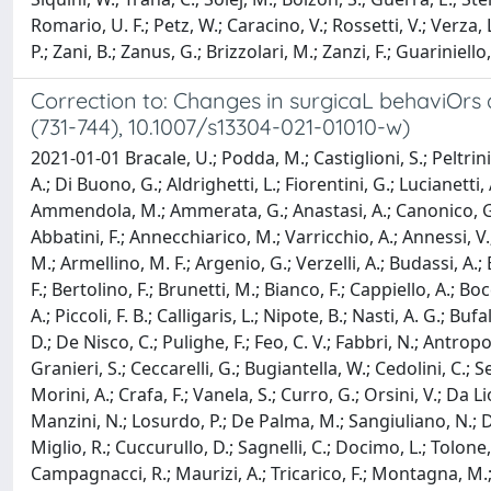
Romario, U. F.; Petz, W.; Caracino, V.; Rossetti, V.; Verza, 
P.; Zani, B.; Zanus, G.; Brizzolari, M.; Zanzi, F.; Guariniello
Correction to: Changes in surgicaL behaviOrs 
(731-744), 10.1007/s13304-021-01010-w)
2021-01-01 Bracale, U.; Podda, M.; Castiglioni, S.; Peltrini
A.; Di Buono, G.; Aldrighetti, L.; Fiorentini, G.; Lucianetti, 
Ammendola, M.; Ammerata, G.; Anastasi, A.; Canonico, G.; Ga
Abbatini, F.; Annecchiarico, M.; Varricchio, A.; Annessi, V.;
M.; Armellino, M. F.; Argenio, G.; Verzelli, A.; Budassi, A.; B
F.; Bertolino, F.; Brunetti, M.; Bianco, F.; Cappiello, A.; Boc
A.; Piccoli, F. B.; Calligaris, L.; Nipote, B.; Nasti, A. G.; 
D.; De Nisco, C.; Pulighe, F.; Feo, C. V.; Fabbri, N.; Antropo
Granieri, S.; Ceccarelli, G.; Bugiantella, W.; Cedolini, C.; Se
Morini, A.; Crafa, F.; Vanela, S.; Curro, G.; Orsini, V.; Da L
Manzini, N.; Losurdo, P.; De Palma, M.; Sangiuliano, N.; Degi
Miglio, R.; Cuccurullo, D.; Sagnelli, C.; Docimo, L.; Tolone, S
Campagnacci, R.; Maurizi, A.; Tricarico, F.; Montagna, M.; A