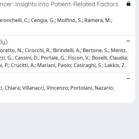
cer: Insights into Patient-Related Factors
Baronchelli, C.; Cengia, G.; Molfino, S.; Ramera, M.;
dy)
retto, N.; Cirocchi, R.; Birindelli, A.; Bertone, S.; Mentz,
zzi, G.; Cassini, D.; Portale, G.; Fiscon, V.; Boselli, Claudia;
 P.; Crucitti, A.; Mariani, Paolo; Casiraghi, S.; Lakkis, Z.
, Chiara; Villanacci, Vincenzo; Portolani, Nazario;
Copyright © 2026