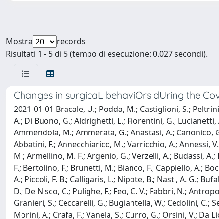
Mostra
records
Risultati 1 - 5 di 5 (tempo di esecuzione: 0.027 secondi).
Changes in surgicaL behaviOrs dUring the Co
2021-01-01 Bracale, U.; Podda, M.; Castiglioni, S.; Peltrini
A.; Di Buono, G.; Aldrighetti, L.; Fiorentini, G.; Lucianetti, 
Ammendola, M.; Ammerata, G.; Anastasi, A.; Canonico, G.; Ga
Abbatini, F.; Annecchiarico, M.; Varricchio, A.; Annessi, V.;
M.; Armellino, M. F.; Argenio, G.; Verzelli, A.; Budassi, A.; B
F.; Bertolino, F.; Brunetti, M.; Bianco, F.; Cappiello, A.; Boc
A.; Piccoli, F. B.; Calligaris, L.; Nipote, B.; Nasti, A. G.; 
D.; De Nisco, C.; Pulighe, F.; Feo, C. V.; Fabbri, N.; Antropo
Granieri, S.; Ceccarelli, G.; Bugiantella, W.; Cedolini, C.; Se
Morini, A.; Crafa, F.; Vanela, S.; Curro, G.; Orsini, V.; Da L