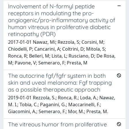
Involvement of N-formyl peptide
receptors in modulating the pro-
angiogenic/pro-inflammatory activity of
human vitreous in proliferative diabetic
retinopathy (PDR)
2017-01-01 Nawaz, Mi; Rezzola, S; Corsini, M;
Chiodelli, P; Cancarini, A; Coltrini, D; Mitola, S;
Ronca, R; Belleri, M; Lista, L; Rusciano, D; De Rosa,
M; Pavone, V; Semeraro, F; Presta, M
The autocrine fgf/fgfr system in both
skin and uveal melanoma: Fgf trapping
as a possible therapeutic approach
2019-01-01 Rezzola, S.; Ronca, R.; Loda, A.; Nawaz,
M. I.; Tobia, C.; Paganini, G.; Maccarinelli, F.;
Giacomini, A.; Semeraro, F.; Mor, M.; Presta, M.
The vitreous humor from proliferative