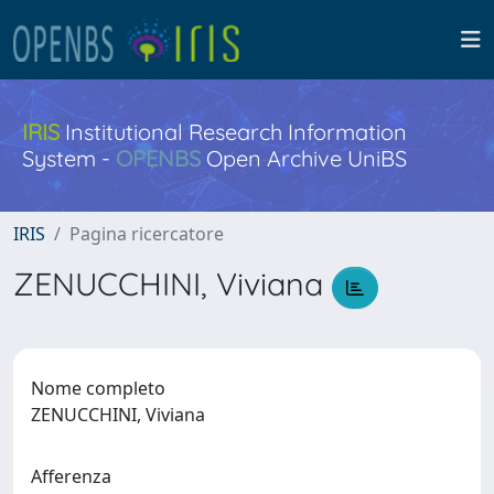
IRIS
Institutional Research Information
System -
OPENBS
Open Archive UniBS
IRIS
Pagina ricercatore
ZENUCCHINI, Viviana
Nome completo
ZENUCCHINI, Viviana
Afferenza