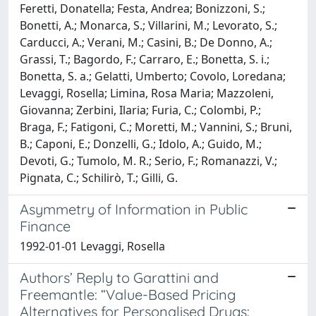
Feretti, Donatella; Festa, Andrea; Bonizzoni, S.;
Bonetti, A.; Monarca, S.; Villarini, M.; Levorato, S.;
Carducci, A.; Verani, M.; Casini, B.; De Donno, A.;
Grassi, T.; Bagordo, F.; Carraro, E.; Bonetta, S. i.;
Bonetta, S. a.; Gelatti, Umberto; Covolo, Loredana;
Levaggi, Rosella; Limina, Rosa Maria; Mazzoleni,
Giovanna; Zerbini, Ilaria; Furia, C.; Colombi, P.;
Braga, F.; Fatigoni, C.; Moretti, M.; Vannini, S.; Bruni,
B.; Caponi, E.; Donzelli, G.; Idolo, A.; Guido, M.;
Devoti, G.; Tumolo, M. R.; Serio, F.; Romanazzi, V.;
Pignata, C.; Schilirò, T.; Gilli, G.
Asymmetry of Information in Public
Finance
1992-01-01 Levaggi, Rosella
Authors’ Reply to Garattini and
Freemantle: “Value-Based Pricing
Alternatives for Personalised Drugs: