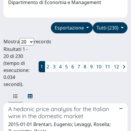
Dipartimento di Economia e Management
Esportazione
Tutti (230)
Mostra
records
Risultati 1 -
20 di 230
(tempo di
1
2
3
4
5
6
7
8
9
10
11
12
esecuzione:
0.034
secondi).
A hedonic price analysis for the Italian
wine in the domestic market
2015-01-01 Brentari, Eugenio; Levaggi, Rosella;