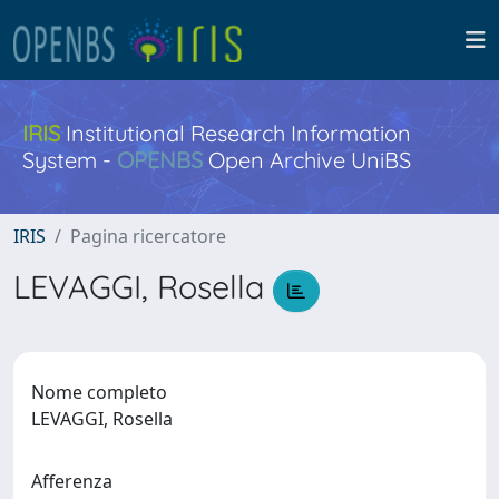
IRIS
Institutional Research Information
System -
OPENBS
Open Archive UniBS
IRIS
Pagina ricercatore
LEVAGGI, Rosella
Nome completo
LEVAGGI, Rosella
Afferenza