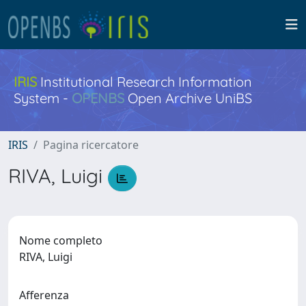
IRIS
Institutional Research Information
System -
OPENBS
Open Archive UniBS
IRIS
Pagina ricercatore
RIVA, Luigi
Nome completo
RIVA, Luigi
Afferenza