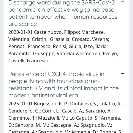
Discharge ward during the SARS-CoV-2
pandemic: an effective way to increase
patient turnover when human resources
are scarce
2020-01-01 Castelnuovo, Filippo; Marchese,
Valentina; Cristini, Graziella; Crosato, Verena;
Pennati, Francesca; Renisi, Giulia; Izzo, Ilaria;
Paraninfo, Giuseppe; Van Hauwermeiren, Evelyn;
Castelli, Francesco
Persistence of CXCR4-tropic virus in
people living with four-class drug-
resistant HIV and its clinical impact in the
modern antiretroviral era
2025-01-01 Borjesson, R. P.; Diotallevi, S.; Lolatto, R.;
Cenderello, G.; Comi, L.; Cascio, A.; Saracino, A.;
Clemente, T.; Mazzitelli, M.; Lo Caputo, S.; Armenia,
D.; Santoro, M. M.; Castagna, A.; Spagnuolo, V.;
Castagna, A.; Spagnuolo, V.; Armenia, D.; Bonora, S.;