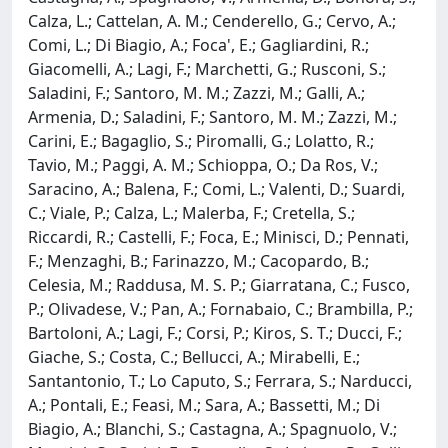
Calza, L.; Cattelan, A. M.; Cenderello, G.; Cervo, A.;
Comi, L.; Di Biagio, A.; Foca', E.; Gagliardini, R.;
Giacomelli, A.; Lagi, F.; Marchetti, G.; Rusconi, S.;
Saladini, F.; Santoro, M. M.; Zazzi, M.; Galli, A.;
Armenia, D.; Saladini, F.; Santoro, M. M.; Zazzi, M.;
Carini, E.; Bagaglio, S.; Piromalli, G.; Lolatto, R.;
Tavio, M.; Paggi, A. M.; Schioppa, O.; Da Ros, V.;
Saracino, A.; Balena, F.; Comi, L.; Valenti, D.; Suardi,
C.; Viale, P.; Calza, L.; Malerba, F.; Cretella, S.;
Riccardi, R.; Castelli, F.; Foca, E.; Minisci, D.; Pennati,
F.; Menzaghi, B.; Farinazzo, M.; Cacopardo, B.;
Celesia, M.; Raddusa, M. S. P.; Giarratana, C.; Fusco,
P.; Olivadese, V.; Pan, A.; Fornabaio, C.; Brambilla, P.;
Bartoloni, A.; Lagi, F.; Corsi, P.; Kiros, S. T.; Ducci, F.;
Giache, S.; Costa, C.; Bellucci, A.; Mirabelli, E.;
Santantonio, T.; Lo Caputo, S.; Ferrara, S.; Narducci,
A.; Pontali, E.; Feasi, M.; Sara, A.; Bassetti, M.; Di
Biagio, A.; Blanchi, S.; Castagna, A.; Spagnuolo, V.;