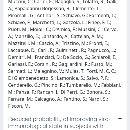
Muccini, C.; Carini, E.; Bagaglio, S.; Lolatto, R.; Galli,
A.; Papaioannu Borjesson, R.; Clemente, T.;
Piromalli, G.; Antinori, S.; Schiavo, G.; Formenti, T.;
Schiavo, F.; Marchetti, L.; Gazzola, L.; Fineo, F. T.;
Puoti, M.; Moioli, C.; D'Amico, F.; Mussini, C.; Cervo,
A.; Manzillo, E.; Lanzardo, A.; Cattelan, A. M.;
Mazzitelli, M.; Cascio, A.; Trizzino, M.; Fronti, E.;
Laccabue, D.; Carli, F.; Gulminetti, R.; Pagnucco, L.;
Demitri, M.; Francisci, D.; De Socio, G.; Schiaroli, E.;
Garlassi, E.; Corsini, R.; Gagliardini, R.; Fusto, M.;
Sarmati, L.; Malagnino, V.; Mulas, T.; Torti, M. C. C.;
Di Giambenedetto, S.; Lamonica, S.; Salvo, P. F.;
Cenderello, G.; Pincino, R.; Tumbarello, M.; Fabbiani,
M.; Panza, F.; Rancan, I.; Di Perri, G.; Bonora, S.;
Ferrara, M.; Calcagno, A.; Fantino, S.; Nardi, S.;
Fiscon, M.
Reduced probability of improving viro-
immunological state in subjects with