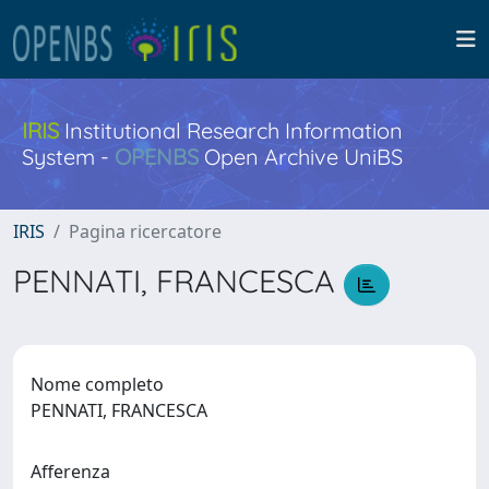
IRIS
Institutional Research Information
System -
OPENBS
Open Archive UniBS
IRIS
Pagina ricercatore
PENNATI, FRANCESCA
Nome completo
PENNATI, FRANCESCA
Afferenza