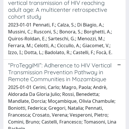
vertical transmission of HIV reaching
adult age: A multicenter retrospective
cohort study
2023-01-01 Pennati, F.; Calza, S.; Di Biagio, A.;
Mussini, C.; Rusconi, S.; Bonora, S.; Borghetti, A.;
Quiros-Roldan, E.; Sarteschi, G.; Menozzi, M.;
Ferrara, M.; Celotti, A.; Ciccullo, A.; Giacomet, V.;
Izzo, I.; Dotta, L.; Badolato, R.; Castelli, F.; Focà, E.
“ProTeggiMI”: Adherence to HIV Vertical
Transmission Prevention Pathway in
Remote Communities in Mozambique
2025-01-01 Cerini, Carlo; Magro, Paola; Andrè,
Aldorada Da Gloria Julio; Rossi, Benedetta;
Mandlate, Dorcia; Moçambique, Olivia Chambule;
Boniotti, Federica; Gregori, Natalia; Pennati,
Francesca; Crosato, Verena; Vesperoni, Pietro;
Comini, Bruno; Castelli, Francesco; Tomasoni, Lina
Rachele