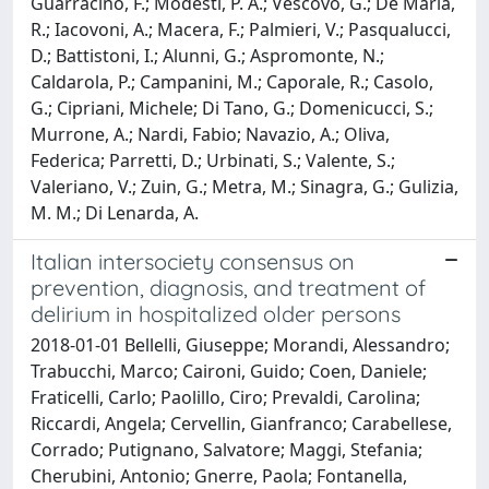
Guarracino, F.; Modesti, P. A.; Vescovo, G.; De Maria,
R.; Iacovoni, A.; Macera, F.; Palmieri, V.; Pasqualucci,
D.; Battistoni, I.; Alunni, G.; Aspromonte, N.;
Caldarola, P.; Campanini, M.; Caporale, R.; Casolo,
G.; Cipriani, Michele; Di Tano, G.; Domenicucci, S.;
Murrone, A.; Nardi, Fabio; Navazio, A.; Oliva,
Federica; Parretti, D.; Urbinati, S.; Valente, S.;
Valeriano, V.; Zuin, G.; Metra, M.; Sinagra, G.; Gulizia,
M. M.; Di Lenarda, A.
Italian intersociety consensus on
prevention, diagnosis, and treatment of
delirium in hospitalized older persons
2018-01-01 Bellelli, Giuseppe; Morandi, Alessandro;
Trabucchi, Marco; Caironi, Guido; Coen, Daniele;
Fraticelli, Carlo; Paolillo, Ciro; Prevaldi, Carolina;
Riccardi, Angela; Cervellin, Gianfranco; Carabellese,
Corrado; Putignano, Salvatore; Maggi, Stefania;
Cherubini, Antonio; Gnerre, Paola; Fontanella,