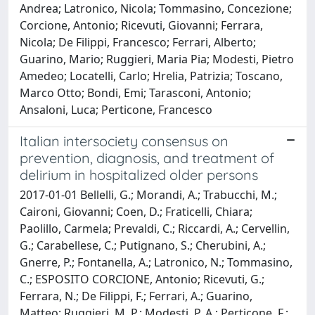
Andrea; Latronico, Nicola; Tommasino, Concezione;
Corcione, Antonio; Ricevuti, Giovanni; Ferrara,
Nicola; De Filippi, Francesco; Ferrari, Alberto;
Guarino, Mario; Ruggieri, Maria Pia; Modesti, Pietro
Amedeo; Locatelli, Carlo; Hrelia, Patrizia; Toscano,
Marco Otto; Bondi, Emi; Tarasconi, Antonio;
Ansaloni, Luca; Perticone, Francesco
Italian intersociety consensus on
prevention, diagnosis, and treatment of
delirium in hospitalized older persons
2017-01-01 Bellelli, G.; Morandi, A.; Trabucchi, M.;
Caironi, Giovanni; Coen, D.; Fraticelli, Chiara;
Paolillo, Carmela; Prevaldi, C.; Riccardi, A.; Cervellin,
G.; Carabellese, C.; Putignano, S.; Cherubini, A.;
Gnerre, P.; Fontanella, A.; Latronico, N.; Tommasino,
C.; ESPOSITO CORCIONE, Antonio; Ricevuti, G.;
Ferrara, N.; De Filippi, F.; Ferrari, A.; Guarino,
Matteo; Ruggieri, M. P.; Modesti, P. A.; Perticone, F.;