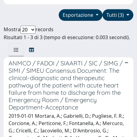
Esportazione
Tutti (3)
Mostra
records
Risultati 1 - 3 di 3 (tempo di esecuzione: 0.003 secondi).
ANMCO / FADOI / SIAARTI / SIC / SIMG /
SIMI / SIMEU Consensus Document: The
clinical-diagnostic and therapeutic
pathway of the patient with acute heart
failure from home to discharge from the
Emergency Room / Emergency
Department-Acceptance
2019-01-01 Mortara, A.; Gabrielli, D.; Pugliese, F. R.;
Corcione, A.; Perticone, F.; Fontanella, A.; Mercuro,
G.; Cricelli, C.; Iacoviello, M.; D'Ambrosio, G.;