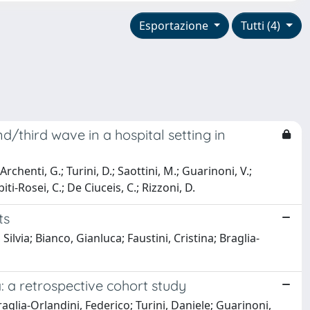
Esportazione
Tutti (4)
/third wave in a hospital setting in
 Archenti, G.; Turini, D.; Saottini, M.; Guarinoni, V.;
iti-Rosei, C.; De Ciuceis, C.; Rizzoni, D.
ts
lvia; Bianco, Gianluca; Faustini, Cristina; Braglia-
 a retrospective cohort study
Braglia-Orlandini, Federico; Turini, Daniele; Guarinoni,