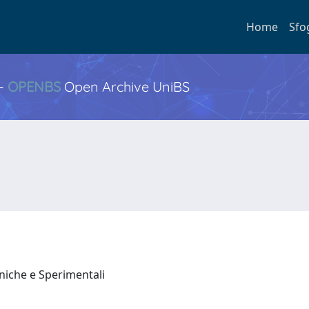
Home
Sfo
 -
OPENBS
Open Archive UniBS
iniche e Sperimentali