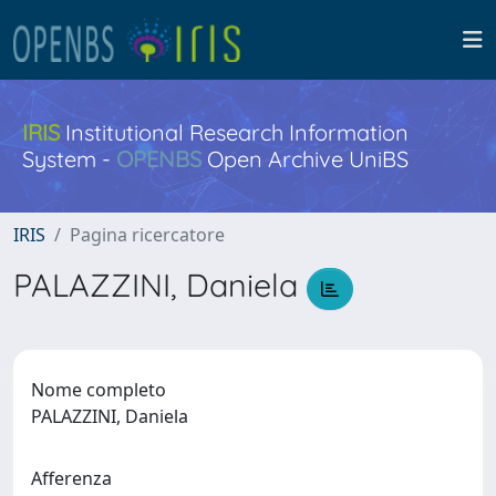
IRIS
Institutional Research Information
System -
OPENBS
Open Archive UniBS
IRIS
Pagina ricercatore
PALAZZINI, Daniela
Nome completo
PALAZZINI, Daniela
Afferenza