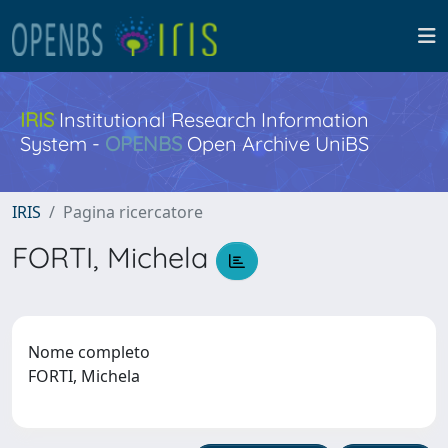
IRIS
Institutional Research Information
System -
OPENBS
Open Archive UniBS
IRIS
Pagina ricercatore
FORTI, Michela
Nome completo
FORTI, Michela