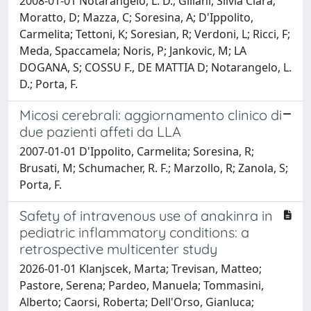
2008-01-01 Notarangelo, L. D.; Giliani, Silvia Clara;
Moratto, D; Mazza, C; Soresina, A; D'Ippolito,
Carmelita; Tettoni, K; Soresian, R; Verdoni, L; Ricci, F;
Meda, Spaccamela; Noris, P; Jankovic, M; LA
DOGANA, S; COSSU F., DE MATTIA D; Notarangelo, L.
D.; Porta, F.
Micosi cerebrali: aggiornamento clinico di
due pazienti affeti da LLA
2007-01-01 D'Ippolito, Carmelita; Soresina, R;
Brusati, M; Schumacher, R. F.; Marzollo, R; Zanola, S;
Porta, F.
Safety of intravenous use of anakinra in
pediatric inflammatory conditions: a
retrospective multicenter study
2026-01-01 Klanjscek, Marta; Trevisan, Matteo;
Pastore, Serena; Pardeo, Manuela; Tommasini,
Alberto; Caorsi, Roberta; Dell'Orso, Gianluca;