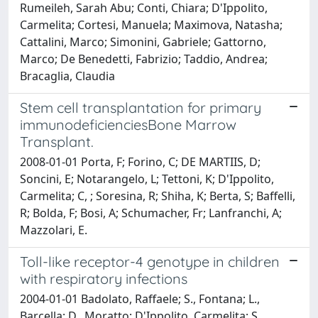
Rumeileh, Sarah Abu; Conti, Chiara; D'Ippolito,
Carmelita; Cortesi, Manuela; Maximova, Natasha;
Cattalini, Marco; Simonini, Gabriele; Gattorno,
Marco; De Benedetti, Fabrizio; Taddio, Andrea;
Bracaglia, Claudia
Stem cell transplantation for primary
immunodeficienciesBone Marrow
Transplant.
2008-01-01 Porta, F; Forino, C; DE MARTIIS, D;
Soncini, E; Notarangelo, L; Tettoni, K; D'Ippolito,
Carmelita; C, ; Soresina, R; Shiha, K; Berta, S; Baffelli,
R; Bolda, F; Bosi, A; Schumacher, Fr; Lanfranchi, A;
Mazzolari, E.
Toll-like receptor-4 genotype in children
with respiratory infections
2004-01-01 Badolato, Raffaele; S., Fontana; L.,
Barcella; D., Moratto; D'Ippolito, Carmelita; S.,