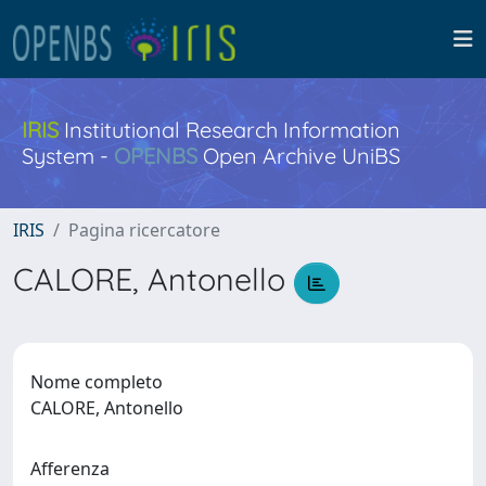
IRIS
Institutional Research Information
System -
OPENBS
Open Archive UniBS
IRIS
Pagina ricercatore
CALORE, Antonello
Nome completo
CALORE, Antonello
Afferenza