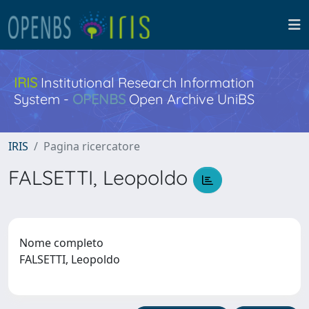
IRIS
Institutional Research Information
System -
OPENBS
Open Archive UniBS
IRIS
Pagina ricercatore
FALSETTI, Leopoldo
Nome completo
FALSETTI, Leopoldo