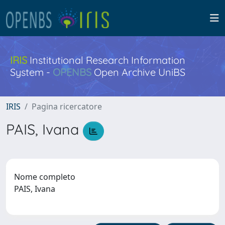
IRIS
Institutional Research Information
System -
OPENBS
Open Archive UniBS
IRIS
Pagina ricercatore
PAIS, Ivana
Nome completo
PAIS, Ivana