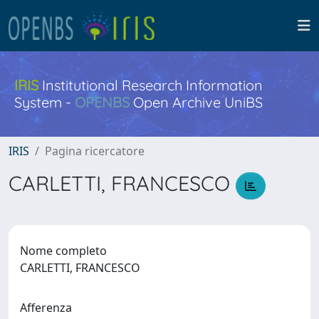
IRIS
Institutional Research Information
System -
OPENBS
Open Archive UniBS
IRIS
Pagina ricercatore
CARLETTI, FRANCESCO
Nome completo
CARLETTI, FRANCESCO
Afferenza