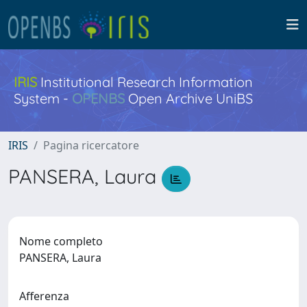
IRIS
Institutional Research Information
System -
OPENBS
Open Archive UniBS
IRIS
Pagina ricercatore
PANSERA, Laura
Nome completo
PANSERA, Laura
Afferenza