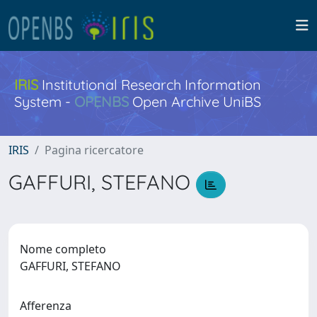
IRIS
Institutional Research Information
System -
OPENBS
Open Archive UniBS
IRIS
Pagina ricercatore
GAFFURI, STEFANO
Nome completo
GAFFURI, STEFANO
Afferenza