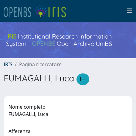
IRIS
Institutional Research Information
System -
OPENBS
Open Archive UniBS
IRIS
Pagina ricercatore
FUMAGALLI, Luca
Nome completo
FUMAGALLI, Luca
Afferenza