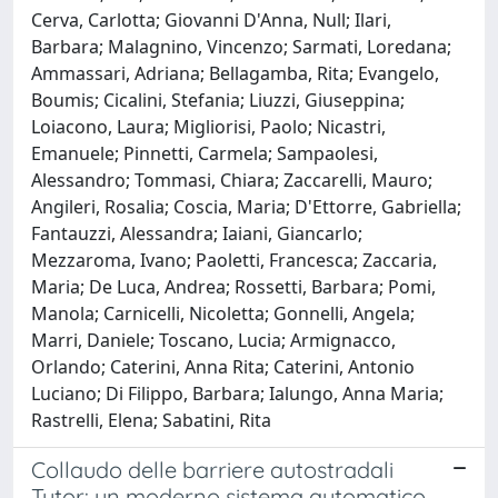
Cerva, Carlotta; Giovanni D'Anna, Null; Ilari,
Barbara; Malagnino, Vincenzo; Sarmati, Loredana;
Ammassari, Adriana; Bellagamba, Rita; Evangelo,
Boumis; Cicalini, Stefania; Liuzzi, Giuseppina;
Loiacono, Laura; Migliorisi, Paolo; Nicastri,
Emanuele; Pinnetti, Carmela; Sampaolesi,
Alessandro; Tommasi, Chiara; Zaccarelli, Mauro;
Angileri, Rosalia; Coscia, Maria; D'Ettorre, Gabriella;
Fantauzzi, Alessandra; Iaiani, Giancarlo;
Mezzaroma, Ivano; Paoletti, Francesca; Zaccaria,
Maria; De Luca, Andrea; Rossetti, Barbara; Pomi,
Manola; Carnicelli, Nicoletta; Gonnelli, Angela;
Marri, Daniele; Toscano, Lucia; Armignacco,
Orlando; Caterini, Anna Rita; Caterini, Antonio
Luciano; Di Filippo, Barbara; Ialungo, Anna Maria;
Rastrelli, Elena; Sabatini, Rita
Collaudo delle barriere autostradali
Tutor: un moderno sistema automatico