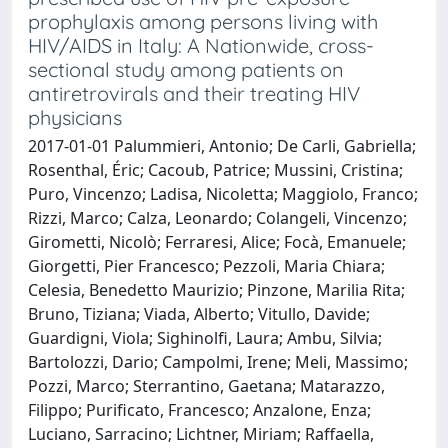
prophylaxis among persons living with
HIV/AIDS in Italy: A Nationwide, cross-
sectional study among patients on
antiretrovirals and their treating HIV
physicians
2017-01-01 Palummieri, Antonio; De Carli, Gabriella;
Rosenthal, Éric; Cacoub, Patrice; Mussini, Cristina;
Puro, Vincenzo; Ladisa, Nicoletta; Maggiolo, Franco;
Rizzi, Marco; Calza, Leonardo; Colangeli, Vincenzo;
Girometti, Nicolò; Ferraresi, Alice; Focà, Emanuele;
Giorgetti, Pier Francesco; Pezzoli, Maria Chiara;
Celesia, Benedetto Maurizio; Pinzone, Marilia Rita;
Bruno, Tiziana; Viada, Alberto; Vitullo, Davide;
Guardigni, Viola; Sighinolfi, Laura; Ambu, Silvia;
Bartolozzi, Dario; Campolmi, Irene; Meli, Massimo;
Pozzi, Marco; Sterrantino, Gaetana; Matarazzo,
Filippo; Purificato, Francesco; Anzalone, Enza;
Luciano, Sarracino; Lichtner, Miriam; Raffaella,