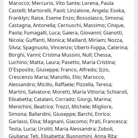
Marocco; Mercurio, Vito Sante; Lorena, Paula
Castelli; Martorelli, Paoli; Linzalone, Angela; Esoka,
Franklyn; Raise, Eseme Enzo; Bossolasco, Simona;
Castagna, Antonella; Cernuschi, Massimo; Cinque,
Paola; Fumagalli, Luca; Gaiera, Giovanni; Gianotti,
Nicola; Guffanti, Monica; Maillard, Miriam; Nozza,
Silvia; Spagnuolo, Vincenzo; Uberti-Foppa, Caterina;
Borghi, Vanni; Cristina Mussini, Null; Chessa,
Luchino; Matta, Laura; Pasetto, Maria Cristina;
D'Esposito, Giuseppe; Franco, Alfredo; Izzo,
Crescenzo Maria; Manzillo, Elio; Marocco,
Alessandro; Micillo, Raffaele; Pizzella, Teresa;
Martini, Salvatore; Moretti, Maria Vittoria; Schiaroli,
Elisabetta; Catalani, Corrado; Giorgi, Marina;
Menichini, Beatrice; Trezzi, Michele; Migliore,
Simona; Ballardini, Giuseppe; Barchi, Enrico;
Garlassi, Elisa; Magnani, Giacomo; Prati, Francesca;
Testa, Lucia; Ursitti, Maria Alessandra; Zoboli,
Giuliana; Teti, Elisabetta; Buonomini, Anna Rita;