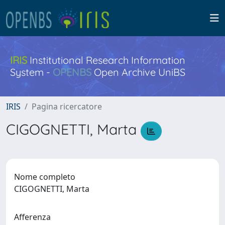
IRIS
Institutional Research Information
System -
OPENBS
Open Archive UniBS
IRIS
Pagina ricercatore
CIGOGNETTI, Marta
Nome completo
CIGOGNETTI, Marta
Afferenza