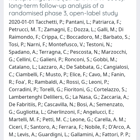
long-term follow-up analysis of a
randomised phase 3, open-label study
2020-01-01 Tacchetti, P.; Pantani, L.; Patriarca, F.;
Petrucci, M. T.; Zamagni, E.; Dozza, L.; Galli, M.; Di
Raimondo, F.; Crippa, C.; Boccadoro, M.; Barbato, S.;
Tosi, P.; Narni, F.; Montefusco, V.; Testoni, N.;
Spadano, A.; Terragna, C.; Pescosta, N.; Marzocchi,
G.; Cellini, C.; Galieni, P.; Ronconi, S.; Gobbi, M.;
Catalano, L.; Lazzaro, A.; De Sabbata, G.; Cangialosi,
C.; Ciambelli, F.; Musto, P.; Elice, F.; Cavo, M.; Fanin,
R.; Foa', R.; Rambaldi, A.; Rossi, G.; Leoni, P.;
Corradini, P.; Torelli, G.; Fioritoni, G.; Cortelazzo, S.;
Lambertenghi Deliliers, G.; La Nasa, G.; Zaccaria, A.;
De Fabritiis, P.; Cascavilla, N.; Bosi, A.; Semenzato,
G.; Gugliotta, L.; Gherlinzoni, F.; Angelucci, E.;
Martelli, M. F.; Petti, M. C.; Leone, G.; Carella, A. M.;
Ciceri, F.; Santoro, A.; Ferrara, F.; Nobile, F.; D'Arco, A.
M.; Levis, A.; Guardigni, L.; Gallamini, A.; Fattori, P. P.;