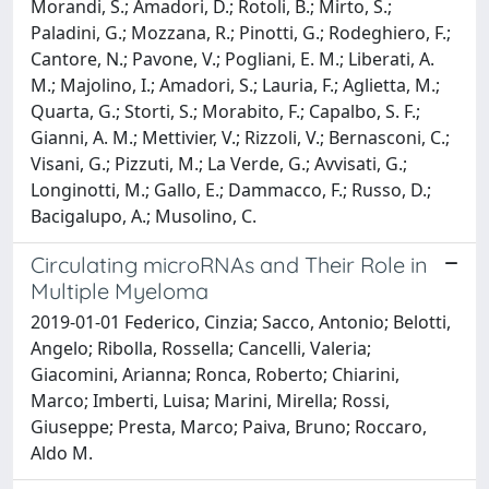
Morandi, S.; Amadori, D.; Rotoli, B.; Mirto, S.;
Paladini, G.; Mozzana, R.; Pinotti, G.; Rodeghiero, F.;
Cantore, N.; Pavone, V.; Pogliani, E. M.; Liberati, A.
M.; Majolino, I.; Amadori, S.; Lauria, F.; Aglietta, M.;
Quarta, G.; Storti, S.; Morabito, F.; Capalbo, S. F.;
Gianni, A. M.; Mettivier, V.; Rizzoli, V.; Bernasconi, C.;
Visani, G.; Pizzuti, M.; La Verde, G.; Avvisati, G.;
Longinotti, M.; Gallo, E.; Dammacco, F.; Russo, D.;
Bacigalupo, A.; Musolino, C.
Circulating microRNAs and Their Role in
Multiple Myeloma
2019-01-01 Federico, Cinzia; Sacco, Antonio; Belotti,
Angelo; Ribolla, Rossella; Cancelli, Valeria;
Giacomini, Arianna; Ronca, Roberto; Chiarini,
Marco; Imberti, Luisa; Marini, Mirella; Rossi,
Giuseppe; Presta, Marco; Paiva, Bruno; Roccaro,
Aldo M.