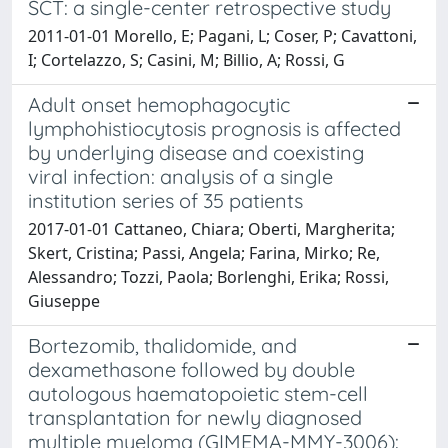
SCT: a single-center retrospective study
2011-01-01 Morello, E; Pagani, L; Coser, P; Cavattoni,
I; Cortelazzo, S; Casini, M; Billio, A; Rossi, G
Adult onset hemophagocytic
lymphohistiocytosis prognosis is affected
by underlying disease and coexisting
viral infection: analysis of a single
institution series of 35 patients
2017-01-01 Cattaneo, Chiara; Oberti, Margherita;
Skert, Cristina; Passi, Angela; Farina, Mirko; Re,
Alessandro; Tozzi, Paola; Borlenghi, Erika; Rossi,
Giuseppe
Bortezomib, thalidomide, and
dexamethasone followed by double
autologous haematopoietic stem-cell
transplantation for newly diagnosed
multiple myeloma (GIMEMA-MMY-3006):