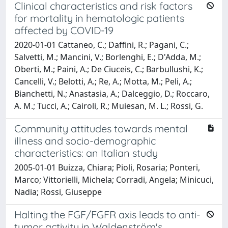
Clinical characteristics and risk factors
for mortality in hematologic patients
affected by COVID-19
2020-01-01 Cattaneo, C.; Daffini, R.; Pagani, C.;
Salvetti, M.; Mancini, V.; Borlenghi, E.; D'Adda, M.;
Oberti, M.; Paini, A.; De Ciuceis, C.; Barbullushi, K.;
Cancelli, V.; Belotti, A.; Re, A.; Motta, M.; Peli, A.;
Bianchetti, N.; Anastasia, A.; Dalceggio, D.; Roccaro,
A. M.; Tucci, A.; Cairoli, R.; Muiesan, M. L.; Rossi, G.
Community attitudes towards mental
illness and socio-demographic
characteristics: an Italian study
2005-01-01 Buizza, Chiara; Pioli, Rosaria; Ponteri,
Marco; Vittorielli, Michela; Corradi, Angela; Minicuci,
Nadia; Rossi, Giuseppe
Halting the FGF/FGFR axis leads to anti-
tumor activity in Waldenström's