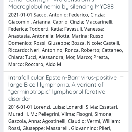
Macroglobulinemia by silencing MYD88
2021-01-01 Sacco, Antonio; Federico, Cinzia;
Giacomini, Arianna; Caprio, Cinzia; Maccarinelli,
Federica; Todoerti, Katia; Favasuli, Vanessa;
Anastasia, Antonella; Motta, Marina; Russo,
Domenico; Rossi, Giuseppe; Bozza, Nicole; Castelli,
Riccardo; Neri, Antonino; Ronca, Roberto; Cattaneo,
Chiara; Tucci, Alessandra; Mor, Marco; Presta,
Marco; Roccaro, Aldo M
Intrafollicular Epstein-Barr virus-positive
large B cell lymphoma. A variant of
“germinotropic” lymphoproliferative
disorder
2016-01-01 Lorenzi, Luisa; Lonardi, Silvia; Essatari,
Murad H. M.; Pellegrini, Vilma; Fisogni, Simona;
Gazzola, Anna; Agostinelli, Claudio; Vermi, William;
Rossi, Giuseppe; Massarelli, Giovannino; Pileri,