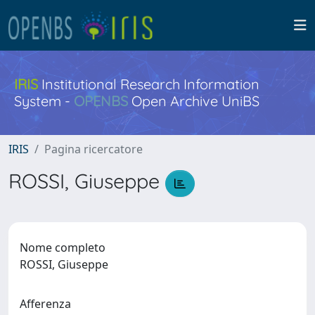
IRIS
Institutional Research Information
System -
OPENBS
Open Archive UniBS
IRIS
Pagina ricercatore
ROSSI, Giuseppe
Nome completo
ROSSI, Giuseppe
Afferenza