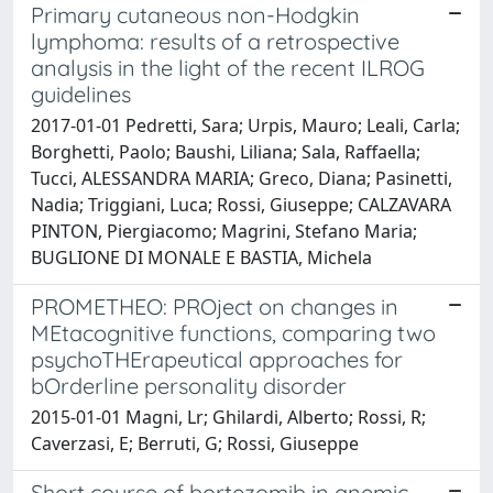
Primary cutaneous non-Hodgkin
lymphoma: results of a retrospective
analysis in the light of the recent ILROG
guidelines
2017-01-01 Pedretti, Sara; Urpis, Mauro; Leali, Carla;
Borghetti, Paolo; Baushi, Liliana; Sala, Raffaella;
Tucci, ALESSANDRA MARIA; Greco, Diana; Pasinetti,
Nadia; Triggiani, Luca; Rossi, Giuseppe; CALZAVARA
PINTON, Piergiacomo; Magrini, Stefano Maria;
BUGLIONE DI MONALE E BASTIA, Michela
PROMETHEO: PROject on changes in
MEtacognitive functions, comparing two
psychoTHErapeutical approaches for
bOrderline personality disorder
2015-01-01 Magni, Lr; Ghilardi, Alberto; Rossi, R;
Caverzasi, E; Berruti, G; Rossi, Giuseppe
Short course of bortezomib in anemic