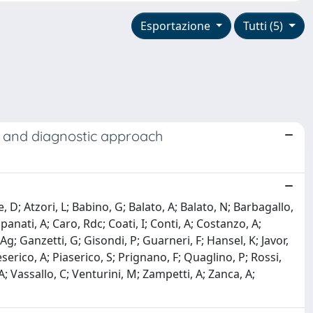
Esportazione
Tutti (5)
cal and diagnostic approach
, D; Atzori, L; Babino, G; Balato, A; Balato, N; Barbagallo,
anati, A; Caro, Rdc; Coati, I; Conti, A; Costanzo, A;
Ag; Ganzetti, G; Gisondi, P; Guarneri, F; Hansel, K; Javor,
Peserico, A; Piaserico, S; Prignano, F; Quaglino, P; Rossi,
A; Vassallo, C; Venturini, M; Zampetti, A; Zanca, A;