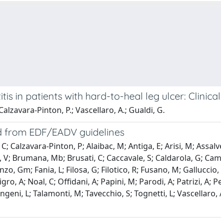
itis in patients with hard-to-heal leg ulcer: Clini
Calzavara-Pinton, P.; Vascellaro, A.; Gualdi, G.
ed from EDF/EADV guidelines
; Calzavara-Pinton, P; Alaibac, M; Antiga, E; Arisi, M; Assalve
li, V; Brumana, Mb; Brusati, C; Caccavale, S; Caldarola, G; Camp
nzo, Gm; Fania, L; Filosa, G; Filotico, R; Fusano, M; Galluccio, 
gro, A; Noal, C; Offidani, A; Papini, M; Parodi, A; Patrizi, A; 
ingeni, L; Talamonti, M; Tavecchio, S; Tognetti, L; Vascellaro, 