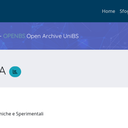
Home
Sfo
 -
OPENBS
Open Archive UniBS
SA
iniche e Sperimentali