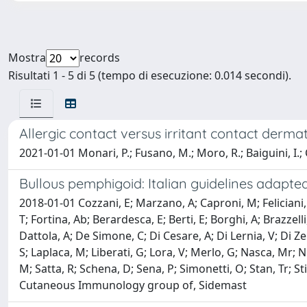
Mostra
records
Risultati 1 - 5 di 5 (tempo di esecuzione: 0.014 secondi).
Allergic contact versus irritant contact dermat
2021-01-01 Monari, P.; Fusano, M.; Moro, R.; Baiguini, I.; 
Bullous pemphigoid: Italian guidelines adapt
2018-01-01 Cozzani, E; Marzano, A; Caproni, M; Feliciani, C
T; Fortina, Ab; Berardesca, E; Berti, E; Borghi, A; Brazzel
Dattola, A; De Simone, C; Di Cesare, A; Di Lernia, V; Di Ze
S; Laplaca, M; Liberati, G; Lora, V; Merlo, G; Nasca, Mr; Ni
M; Satta, R; Schena, D; Sena, P; Simonetti, O; Stan, Tr; St
Cutaneous Immunology group of, Sidemast