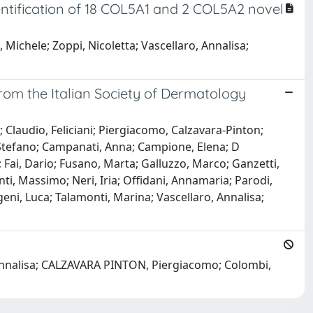
dentification of 18 COL5A1 and 2 COL5A2 novel
 Michele; Zoppi, Nicoletta; Vascellaro, Annalisa;
om the Italian Society of Dermatology
 Claudio, Feliciani; Piergiacomo, Calzavara-Pinton;
, Stefano; Campanati, Anna; Campione, Elena; D
; Fai, Dario; Fusano, Marta; Galluzzo, Marco; Ganzetti,
ti, Massimo; Neri, Iria; Offidani, Annamaria; Parodi,
ngeni, Luca; Talamonti, Marina; Vascellaro, Annalisa;
o, Annalisa; CALZAVARA PINTON, Piergiacomo; Colombi,