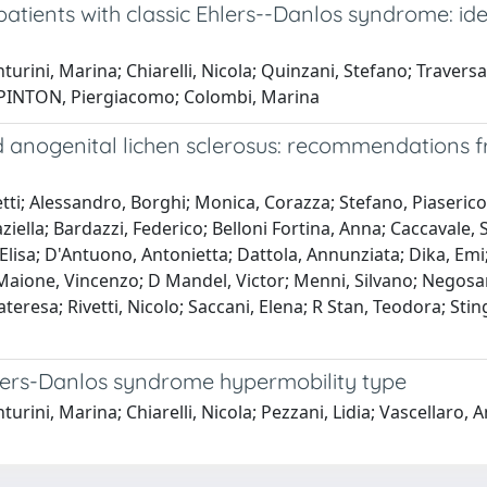
 patients with classic Ehlers--Danlos syndrome: i
urini, Marina; Chiarelli, Nicola; Quinzani, Stefano; Traversa,
RA PINTON, Piergiacomo; Colombi, Marina
nogenital lichen sclerosus: recommendations fr
ti; Alessandro, Borghi; Monica, Corazza; Stefano, Piaserico;
ziella; Bardazzi, Federico; Belloni Fortina, Anna; Caccavale
 Elisa; D'Antuono, Antonietta; Dattola, Annunziata; Dika, Emi
; Maione, Vincenzo; D Mandel, Victor; Menni, Silvano; Negosan
ateresa; Rivetti, Nicolo; Saccani, Elena; R Stan, Teodora; Sti
hlers-Danlos syndrome hypermobility type
turini, Marina; Chiarelli, Nicola; Pezzani, Lidia; Vascellar