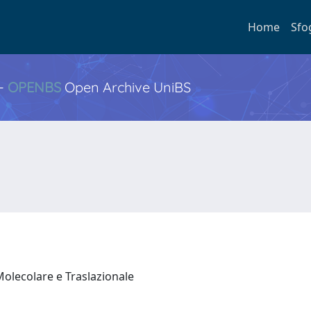
Home
Sfo
 -
OPENBS
Open Archive UniBS
Molecolare e Traslazionale