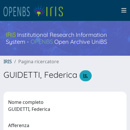
IRIS
Institutional Research Information
System -
OPENBS
Open Archive UniBS
IRIS
Pagina ricercatore
GUIDETTI, Federica
Nome completo
GUIDETTI, Federica
Afferenza