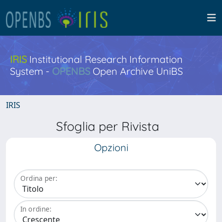
IRIS
Institutional Research Information
System -
OPENBS
Open Archive UniBS
IRIS
Sfoglia per Rivista
Opzioni
Ordina per:
In ordine: