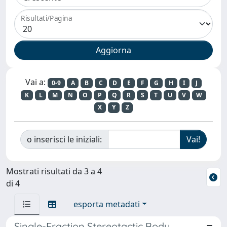
Risultati/Pagina
Vai a:
0-9
A
B
C
D
E
F
G
H
I
J
K
L
M
N
O
P
Q
R
S
T
U
V
W
X
Y
Z
o inserisci le iniziali:
Mostrati risultati da 3 a 4
di 4
esporta metadati
Single-Fraction Stereotactic Body