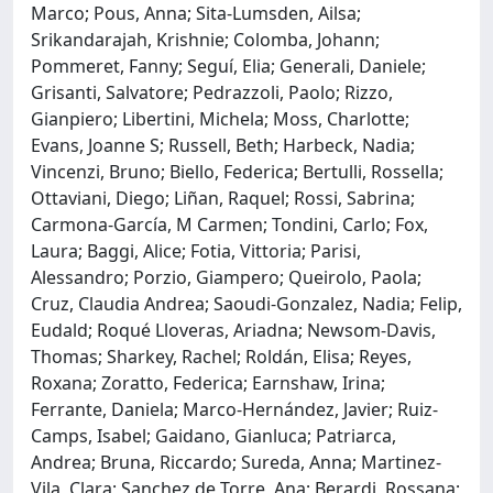
Marco; Pous, Anna; Sita-Lumsden, Ailsa;
Srikandarajah, Krishnie; Colomba, Johann;
Pommeret, Fanny; Seguí, Elia; Generali, Daniele;
Grisanti, Salvatore; Pedrazzoli, Paolo; Rizzo,
Gianpiero; Libertini, Michela; Moss, Charlotte;
Evans, Joanne S; Russell, Beth; Harbeck, Nadia;
Vincenzi, Bruno; Biello, Federica; Bertulli, Rossella;
Ottaviani, Diego; Liñan, Raquel; Rossi, Sabrina;
Carmona-García, M Carmen; Tondini, Carlo; Fox,
Laura; Baggi, Alice; Fotia, Vittoria; Parisi,
Alessandro; Porzio, Giampero; Queirolo, Paola;
Cruz, Claudia Andrea; Saoudi-Gonzalez, Nadia; Felip,
Eudald; Roqué Lloveras, Ariadna; Newsom-Davis,
Thomas; Sharkey, Rachel; Roldán, Elisa; Reyes,
Roxana; Zoratto, Federica; Earnshaw, Irina;
Ferrante, Daniela; Marco-Hernández, Javier; Ruiz-
Camps, Isabel; Gaidano, Gianluca; Patriarca,
Andrea; Bruna, Riccardo; Sureda, Anna; Martinez-
Vila, Clara; Sanchez de Torre, Ana; Berardi, Rossana;