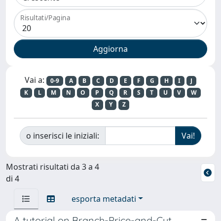
Risultati/Pagina
Vai a:
0-9
A
B
C
D
E
F
G
H
I
J
K
L
M
N
O
P
Q
R
S
T
U
V
W
X
Y
Z
o inserisci le iniziali:
Mostrati risultati da 3 a 4
di 4
esporta metadati
A tutorial on Branch-Price-and-Cut