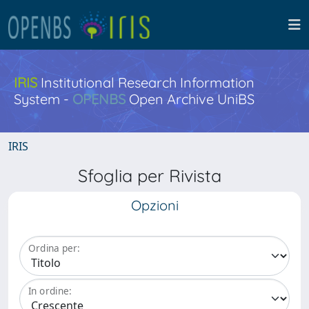
IRIS
Institutional Research Information
System -
OPENBS
Open Archive UniBS
IRIS
Sfoglia per Rivista
Opzioni
Ordina per:
In ordine: