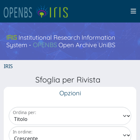
IRIS
Institutional Research Information
System -
OPENBS
Open Archive UniBS
IRIS
Sfoglia per Rivista
Opzioni
Ordina per:
In ordine: