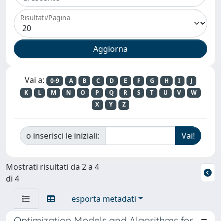
Risultati/Pagina
Vai a:
0-9
A
B
C
D
E
F
G
H
I
J
K
L
M
N
O
P
Q
R
S
T
U
V
W
X
Y
Z
o inserisci le iniziali:
Mostrati risultati da 2 a 4
di 4
esporta metadati
Optimization Models and Algorithms for