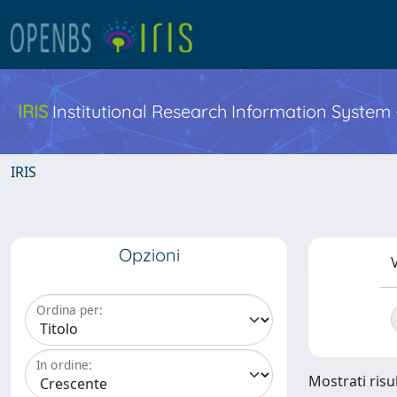
IRIS
Institutional Research Information System
IRIS
Opzioni
V
Ordina per:
In ordine:
Mostrati risul