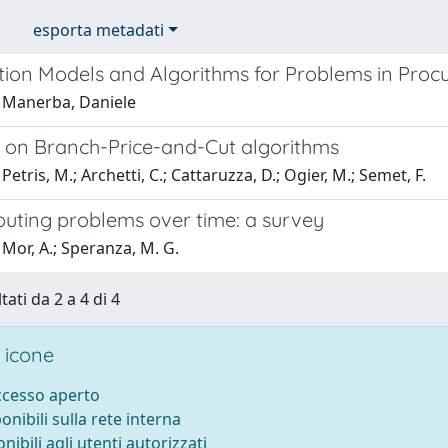
esporta metadati
tion Models and Algorithms for Problems in Proc
 Manerba, Daniele
al on Branch-Price-and-Cut algorithms
etris, M.; Archetti, C.; Cattaruzza, D.; Ogier, M.; Semet, F.
outing problems over time: a survey
Mor, A.; Speranza, M. G.
tati da 2 a 4 di 4
 icone
accesso aperto
ponibili sulla rete interna
onibili agli utenti autorizzati