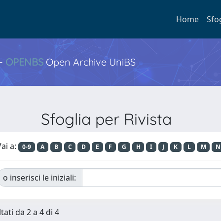
Home
Sfo
 -
OPENBS
Open Archive UniBS
Sfoglia per Rivista
ai a:
0-9
A
B
C
D
E
F
G
H
I
J
K
L
M
N
o inserisci le iniziali:
tati da 2 a 4 di 4