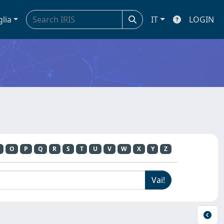
glia
IT
LOGIN
O
P
Q
R
S
T
U
V
W
X
Y
Z