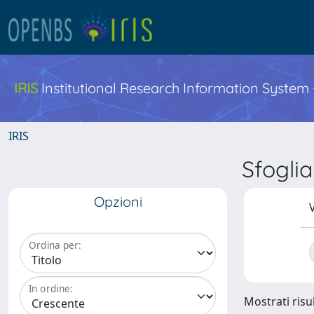
IRIS
Institutional Research Information System
IRIS
Sfogli
Opzioni
V
Ordina per:
In ordine:
Mostrati risul