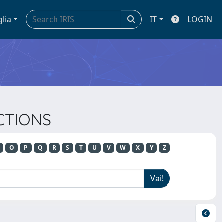
glia
IT
LOGIN
ACTIONS
O
P
Q
R
S
T
U
V
W
X
Y
Z