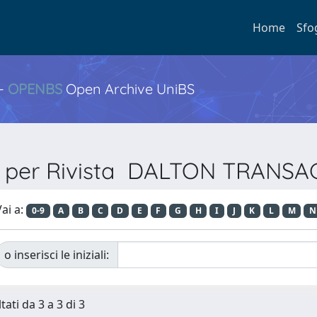
Home
Sfo
 -
OPENBS
Open Archive UniBS
a per Rivista DALTON TRANS
ai a:
0-9
A
B
C
D
E
F
G
H
I
J
K
L
M
N
o inserisci le iniziali:
tati da 3 a 3 di 3