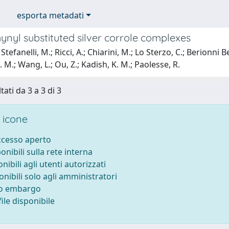
esporta metadati
ynyl substituted silver corrole complexes
tefanelli, M.; Ricci, A.; Chiarini, M.; Lo Sterzo, C.; Berionni B
. M.; Wang, L.; Ou, Z.; Kadish, K. M.; Paolesse, R.
tati da 3 a 3 di 3
 icone
accesso aperto
ponibili sulla rete interna
onibili agli utenti autorizzati
onibili solo agli amministratori
to embargo
ile disponibile