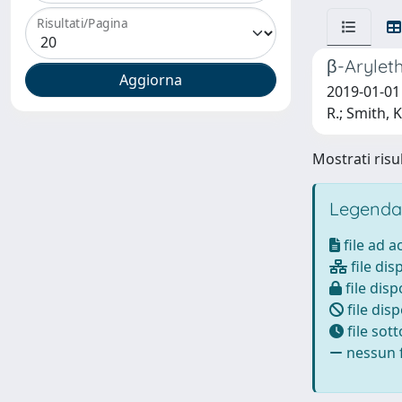
Risultati/Pagina
β-Aryleth
2019-01-01 S
R.; Smith, K
Mostrati risul
Legenda
file ad 
file dis
file disp
file disp
file sot
nessun f